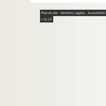
4-AFF-002540-(49). Les serments 
4-AFF-002540-(58). Les sincères 
Plan du site
Mentions Légales
Accessibilit
4-AFF-002540-(50). La tempête
v 31.1.0
4-AFF-002540-(51). Têtes rondes,
4-AFF-002540-(53). La tragique h
4-AFF-002540-(54). Vous vivrez 
4-AFF-002540-(55). Programmes et d
Expositions
Avenue Gambetta
Théâtre aux Mains nues
Théâtre de Ménilmontant
Théâtre-école du Passage
Théâtre de la Passementerie
Théâtre des Songes