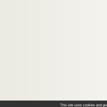
Ms 95. Doubles 1 : affiches du flottage
Ms 95. Doubles 2 : Règlement pour la Compa
Ms 95. Doubles 3 : Résumé pour la Compagni
Ms 96. Autres documents
Ms 97. Papiers pré-imprimés vierges
Comptes
This site uses cookies and gi