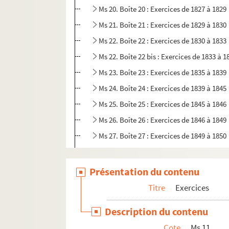
Ms 20. Boîte 20 : Exercices de 1827 à 1829
Ms 21. Boîte 21 : Exercices de 1829 à 1830
Ms 22. Boîte 22 : Exercices de 1830 à 1833
Ms 22. Boîte 22 bis : Exercices de 1833 à 1
Ms 23. Boîte 23 : Exercices de 1835 à 1839
Ms 24. Boîte 24 : Exercices de 1839 à 1845
Ms 25. Boîte 25 : Exercices de 1845 à 1846
Ms 26. Boîte 26 : Exercices de 1846 à 1849
Ms 27. Boîte 27 : Exercices de 1849 à 1850
Ms 28. Boîte 28 : Exercices de 1850 à 1852
Ms 29. Boîte 29 : Exercices de 1852 à 1854
Présentation du contenu
Ms 30. Boîte 30 : Exercices de 1854 à 1857
Titre
Exercices
Ms 31. Boîte 31 : Exercices de 1857 à 1859
Description du contenu
Ms 32. Boîte 32 : Exercices de 1859 à 1860
Cote
Ms 11