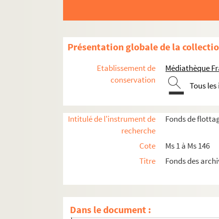
Présentation globale de la collecti
Etablissement de
Médiathèque Fr
Exercices
conservation
Tous les
Ms 1. Boîte 1 : Exercices de 1605 à 1769
Ms 2. Boîte 2 : Exercices de 1769 à 1773
Intitulé de l'instrument de
Fonds de flott
Ms 3. Boîte 3 : Exercices de 1773 à 1776
recherche
Ms 4. Boîte 4 : Exercices de 1776 à 1780
Cote
Ms 1 à Ms 146
Ms 5. Boîte 5 : Exercices de 1780 à 1783
Titre
Fonds des archi
Ms 6. Boîte 6 : Exercices de 1783 à 1786
Ms 7. Boîte 7 : Exercices de 1786 à 1792
Ms 8. Boîte 8 : Exercices de 1792 à 1799
Dans le document :
Ms 9. Boîte 9 : Exercices de 1799 à 1801