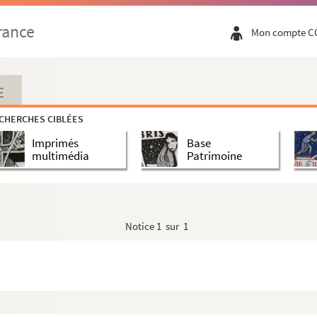
rance
Mon compte C
E
CHERCHES CIBLÉES
Imprimés
Base
multimédia
Patrimoine
Notice
1 sur 1