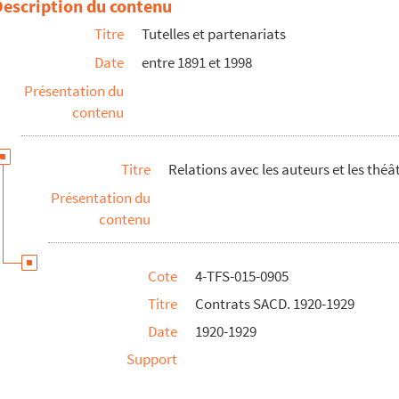
Description du contenu
Titre
Tutelles et partenariats
Date
entre 1891 et 1998
âtre privé. 1994
Présentation du
arisiens. 1926-1947
contenu
se. 1926-1930
amps-Elysées. 1926-1933
Titre
Relations avec les auteurs et les théâ
929
Présentation du
 Compagnie The english players. 1926-1930
contenu
stes, tourneurs. 1927-1944
ecours mutuel, Association des comédiens combattants. 1926-1943
Cote
4-TFS-015-0905
es. 1926-1942
Titre
Contrats SACD. 1920-1929
urs, compositeurs et éditeurs de musique. 1926-1944
Date
1920-1929
urs et compositeurs dramatiques. 1943-1944
Support
recteurs de spectacles. 1925-1928