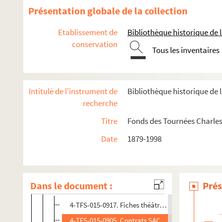
Présentation globale de la collection
Etablissement de
Bibliothèque historique de la
conservation
Tous les inventaires
Intitulé de l'instrument de
Bibliothèque historique de l
recherche
Administration
Titre
Fonds des Tournées Charles
Constitution des sociétés
Date
1879-1998
Tutelles et partenariats
Relations avec les municipalités
Dans le document :
Prés
Relations avec les auteurs et les théâtres
4-TFS-015-0917. Fiches théâtres provinciaux. 193
4-TFS-015-0905. Contrats SACD. 1920-1929