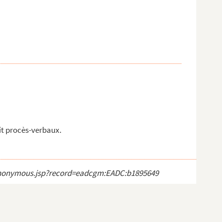
it procès-verbaux.
ct_anonymous.jsp?record=eadcgm:EADC:b1895649