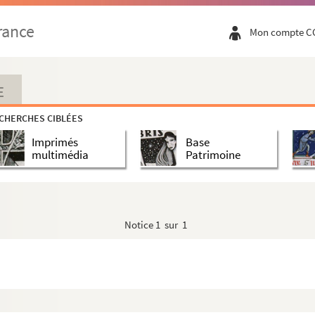
rance
Mon compte C
E
CHERCHES CIBLÉES
Imprimés
Base
multimédia
Patrimoine
Notice
1 sur 1