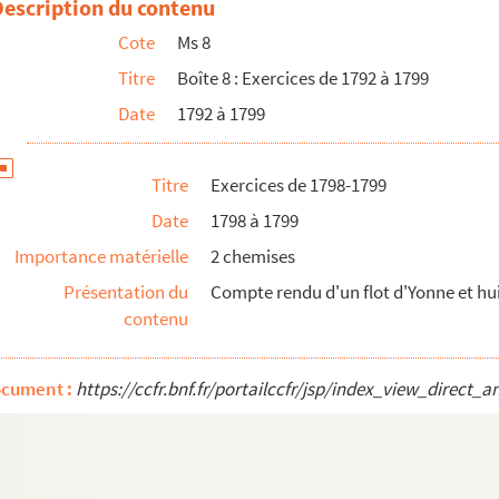
Description du contenu
Cote
Ms 8
Titre
Boîte 8 : Exercices de 1792 à 1799
Date
1792 à 1799
Titre
Exercices de 1798-1799
Date
1798 à 1799
Importance matérielle
2 chemises
Présentation du
Compte rendu d'un flot d'Yonne et hu
contenu
ocument :
https://ccfr.bnf.fr/portailccfr/jsp/index_view_dire