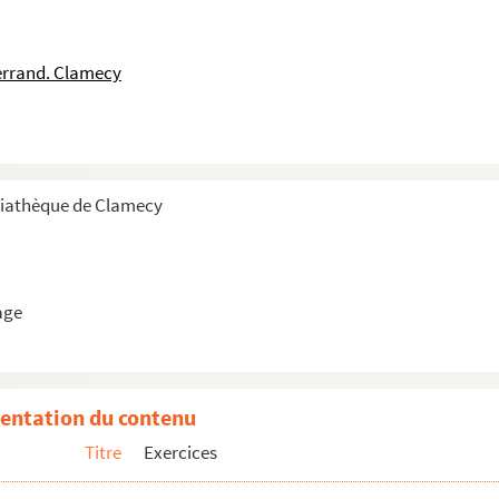
errand. Clamecy
diathèque de Clamecy
age
entation du contenu
Titre
Exercices