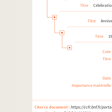
Titre
Célébrati
Titre
Annive
Titre
19
Cote
Titre
Date
Importance matérielle
Citer ce document :
https://ccfr.bnf.fr/por