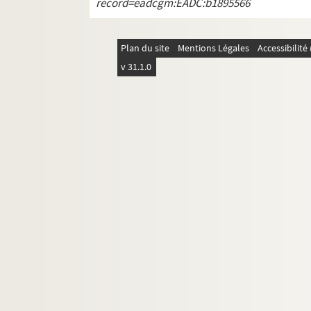
record=eadcgm:EADC:b1895566
Plan du site
Mentions Légales
Accessibilit
v 31.1.0