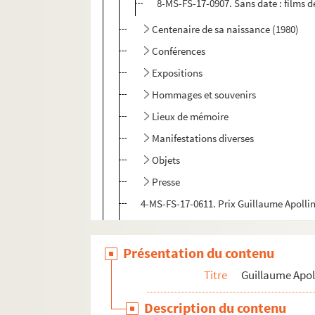
8-MS-FS-17-0907. Sans date : films d
Centenaire de sa naissance (1980)
Conférences
Expositions
Hommages et souvenirs
Lieux de mémoire
Manifestations diverses
Objets
Presse
4-MS-FS-17-0611. Prix Guillaume Apolli
Publications
Radio, cinéma et télévision
Présentation du contenu
Personnalités liées
Titre
Guillaume Apol
Pierre-Marcel Adéma
Description du contenu