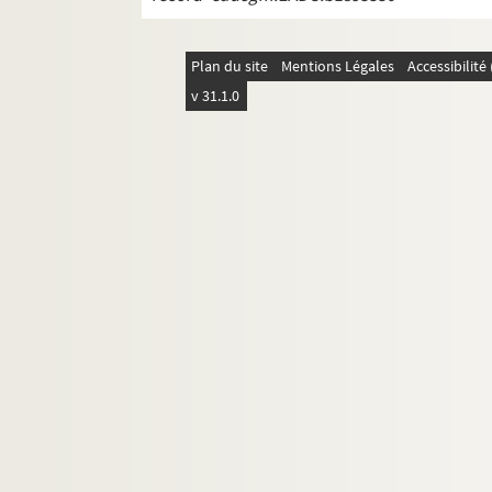
8-MS-FS-17-0668. Valmier, Georges
8-MS-FS-17-0669. Valmont, Paula
Plan du site
Mentions Légales
Accessibilit
4-MS-FS-17-1080. Van Bever, Adolphe
v 31.1.0
Vanderpyl, Fritz-René
Van Dongen, Kees
Varenne, Pierre
4-MS-FS-17-1084. Varèse, Edgar
4-MS-FS-17-1085. Varlet, Théo
4-MS-FS-17-1086. Vassilieff, Marie
8-MS-FS-17-0674. Verhaeren, Emile
4-MS-FS-17-1087. Verne, Maurice
8-MS-FS-17-0675. Villiers de L'Isle-Adam
4-MS-FS-17-1088. Villon, Jacques
Vinchon, Jean
4-MS-FS-17-1090. Visan, Tancrède de