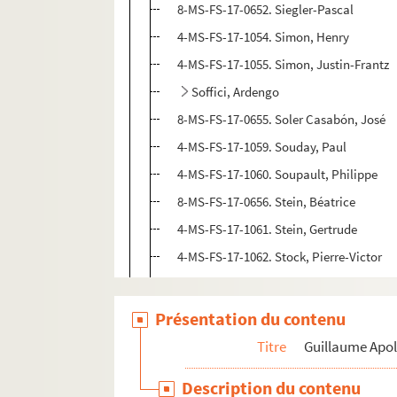
8-MS-FS-17-0652. Siegler-Pascal
4-MS-FS-17-1054. Simon, Henry
4-MS-FS-17-1055. Simon, Justin-Frantz
Soffici, Ardengo
8-MS-FS-17-0655. Soler Casabón, José
4-MS-FS-17-1059. Souday, Paul
4-MS-FS-17-1060. Soupault, Philippe
8-MS-FS-17-0656. Stein, Béatrice
4-MS-FS-17-1061. Stein, Gertrude
4-MS-FS-17-1062. Stock, Pierre-Victor
4-MS-FS-17-1063. Stravinsky, Igor
Survage, Léopold
Présentation du contenu
4-MS-FS-17-1067. Tailhade, Laurent
Titre
Guillaume Apol
8-MS-FS-17-0658. Tery, Gustave
Description du contenu
4-MS-FS-17-1068. Tharaud, Jean et Jér