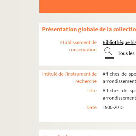
17e arrondissement
18e arrondissement
19e arrondissement
Présentation globale de la collecti
20e arrondissement
Etablissement de
Bibliothèque his
La Bellevilloise
conservation
Espace Confluences
Tous les
Espace Louis Lumière
La Flèche d'or
Intitulé de l'instrument de
Affiches de spe
La Maroquinerie
recherche
arrondissemen
Église Notre-Dame-de-la-Croix-de-Méni
Titre
Affiches de sp
arrondissemen
Église saint-Gabriel
Date
1900-2015
Studio de l'Ermitage
Théâtre des Amandiers de Paris
Théâtre de Belleville