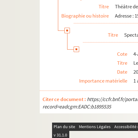
Titre
Théâtre d
Biographie ou histoire
Adresse : 1
Titre
Spect
Cote
4-
Titre
L
Date
20
Importance matérielle
1 
Citer ce document :
https://ccfr.bnf.fr/por
record=eadcgm:EADC:b1895535
Plan du site
Mentions Légales
Accessibilit
v 31.1.0