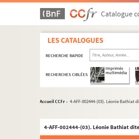
Catalogue co
LES CATALOGUES
RECHERCHE RAPIDE
Imprimés
multimédia
RECHERCHES CIBLÉES
16e arrondissement
Accueil CCFr
4-AFF-002444-(03). Léonie Bathiat di
>
Cirque national Alexis Grüss
Auditorium Jean de la Fontaine
Église réformée d'Auteuil
4-AFF-002444-(03). Léonie Bathiat dite
Grande serre d'Auteuil