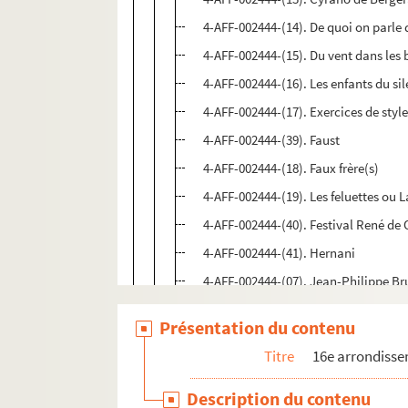
4-AFF-002444-(14). De quoi on parle
4-AFF-002444-(15). Du vent dans les 
4-AFF-002444-(16). Les enfants du si
4-AFF-002444-(17). Exercices de styl
4-AFF-002444-(39). Faust
4-AFF-002444-(18). Faux frère(s)
4-AFF-002444-(19). Les feluettes ou
4-AFF-002444-(40). Festival René de
4-AFF-002444-(41). Hernani
4-AFF-002444-(07). Jean-Philippe B
4-AFF-002444-(20). Le mariage de Fi
Présentation du contenu
4-AFF-002444-(21). Médée Kali
Titre
16e arrondiss
4-AFF-002444-(22). Les micos
4-AFF-002444-(23). Le neveu de Ram
Description du contenu