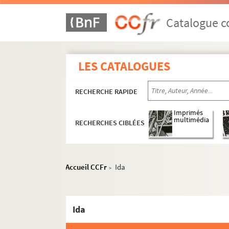
Catalogue co
LES CATALOGUES
16e arrondissement
RECHERCHE RAPIDE
17e arrondissement
Imprimés
18e arrondissement
multimédia
RECHERCHES CIBLÉES
19e arrondissement
Art Studio Théâtre
e
Accueil CCFr
Ida
Astelle-Théâtre du XIX
>
Bouffon théâtre
La Cabane. Odéon Théâtre de l'Europe
Ida
Le Centquatre