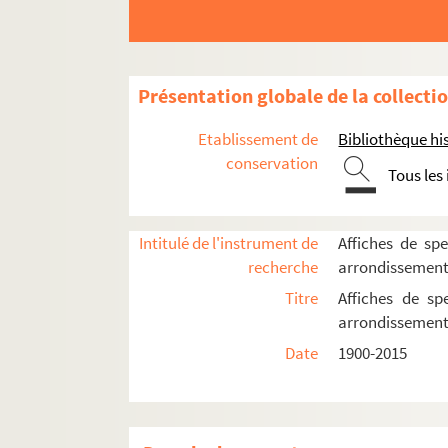
Centre Paris Anim' Place des Fêtes
Cité de la musique-Philharmonie de Pari
École nationale supérieure d'architecture 
Présentation globale de la collecti
Espace Flandre
Espace Mathis
Etablissement de
Bibliothèque his
Péniche Adélaïde
conservation
Tous les
Péniche Anako
Péniche Opéra
Intitulé de l'instrument de
Affiches de spe
Théâtre Clavel
recherche
arrondissemen
Théâtre Darius Milhaud
Titre
Affiches de sp
Théâtre des Deux Rêves
arrondissemen
Théâtre d'en face
Date
1900-2015
Théâtre de l'Orme
La Villette
Cirque national Gruss