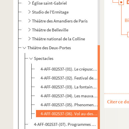
Église saint-Gabriel
Studio de l'Ermitage
Bi
Théâtre des Amandiers de Paris
Théâtre de Belleville
Théâtre national de la Colline
Théâtre des Deux-Portes
Spectacles
4-AFF-002537-(01). Le crépuscule de l'orchidée
4-AFF-002537-(02). Festival de printemps
4-AFF-002537-(03). La fontaine écarlate
4-AFF-002537-(04). Les mauvais bergers
Citer ce d
4-AFF-002537-(05). Phenomenal football
4-AFF-002537-(06). Vol au-dessus d'un nid de cou
4-AFF-002537-(07). Programmes et divers