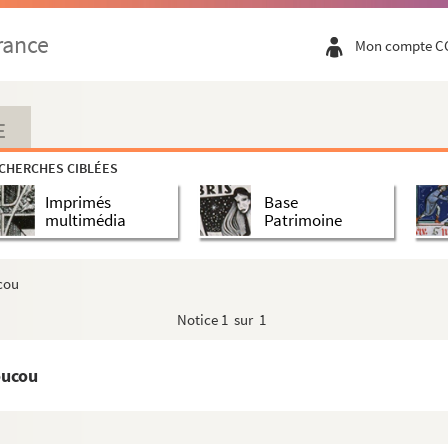
rance
Mon compte C
E
CHERCHES CIBLÉES
Imprimés
Base
multimédia
Patrimoine
cou
Notice
1 sur 1
oucou