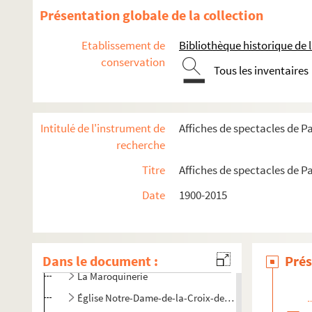
Présentation globale de la collection
Etablissement de
Bibliothèque historique de la
conservation
Tous les inventaires
16e arrondissement
17e arrondissement
18e arrondissement
Intitulé de l'instrument de
Affiches de spectacles de Pa
19e arrondissement
recherche
20e arrondissement
Titre
Affiches de spectacles de Pa
La Bellevilloise
Date
1900-2015
Espace Confluences
Espace Louis Lumière
La Flèche d'or
Dans le document :
Prés
La Maroquinerie
Église Notre-Dame-de-la-Croix-de-Ménilmontant