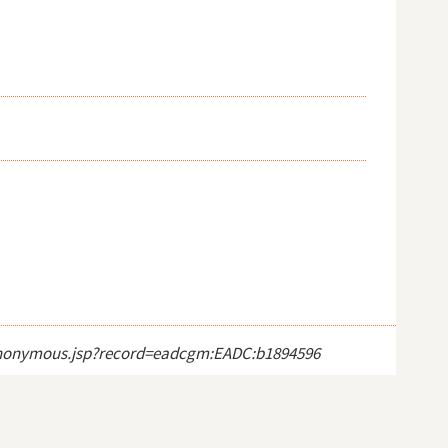
ct_anonymous.jsp?record=eadcgm:EADC:b1894596