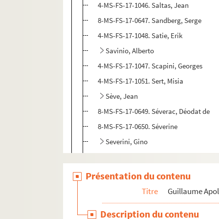
4-MS-FS-17-1046. Saltas, Jean
8-MS-FS-17-0647. Sandberg, Serge
4-MS-FS-17-1048. Satie, Erik
Savinio, Alberto
4-MS-FS-17-1047. Scapini, Georges
4-MS-FS-17-1051. Sert, Misia
Sève, Jean
8-MS-FS-17-0649. Séverac, Déodat de
8-MS-FS-17-0650. Séverine
Severini, Gino
8-MS-FS-17-0652. Siegler-Pascal
4-MS-FS-17-1054. Simon, Henry
Présentation du contenu
4-MS-FS-17-1055. Simon, Justin-Frantz
Titre
Guillaume Apol
Soffici, Ardengo
Description du contenu
8-MS-FS-17-0655. Soler Casabón, José