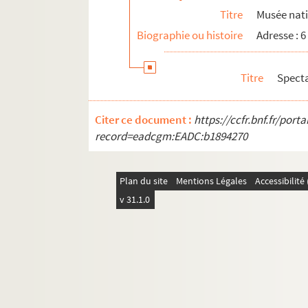
Titre
Musée nati
Biographie ou histoire
Adresse :
Titre
Spect
Citer ce document :
https://ccfr.bnf.fr/por
record=eadcgm:EADC:b1894270
Plan du site
Mentions Légales
Accessibilit
v 31.1.0