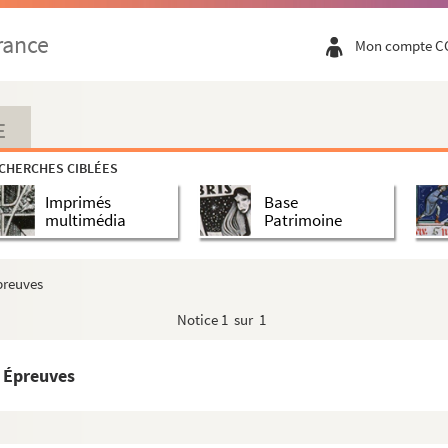
rance
Mon compte C
E
CHERCHES CIBLÉES
Imprimés
Base
multimédia
Patrimoine
preuves
Notice
1 sur 1
 Épreuves
ret