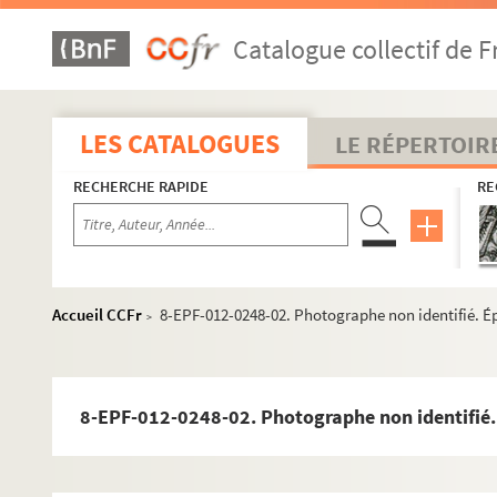
Catalogue collectif de F
LES CATALOGUES
LE RÉPERTOIR
RECHERCHE RAPIDE
RE
Accueil CCFr
8-EPF-012-0248-02. Photographe non identifié. É
>
8-EPF-012-0248-02. Photographe non identifié.
e
e
Carrés 156 à 173. 16
et 17
arrondissements, Levallois-Per
e
e
e
Carrés 174 à 193. 8
, 17
et 18
arrondissement