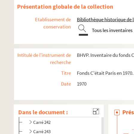
Présentation globale de la collection
e
e
e
Carrés 194 à 213. 8
, 17
et 18
arrondissements
e
e
e
e
Carrés 215 à 233. 8
, 9
, 17
et 18
arrondissements
Etablissement de
Bibliothèque historique de la
conservation
e
e
Carrés 234 à 253. 9
et 18
arrondissements
Tous les inventaires
4-EPF-012-1778-015. Plan de Paris quadrillé pour le concour
Carré 234
Intitulé de l'instrument de
BHVP. Inventaire du fonds C
Carré 235
recherche
Carré 236
Titre
Fonds C'était Paris en 1970.
Carré 237
Date
1970
Carré 238
Carré 239
Carré 240
Dans le document :
Prés
Carré 241
Carré 242
Carré 243