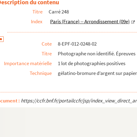
Description du contenu
Titre
Carré 248
Index
Paris (France) -- Arrondissement (09e)
Cote
8-EPF-012-0248-02
Titre
Photographe non identifié. Épreuves
phe). Diapositives
Importance matérielle
1 lot de photographies positives
positives
Technique
gélatino-bromure d’argent sur papier 
 Diapositives
tives
reuves
ocument :
https://ccfr.bnf.fr/portailccfr/jsp/index_view_dire
ves