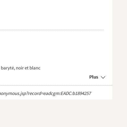
baryté, noir et blanc
Plus
ct_anonymous.jsp?record=eadcgm:EADC:b1894257