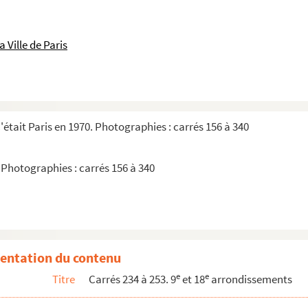
 Ville de Paris
s : feuille 15, carré 234 à 253
'était Paris en 1970. Photographies : carrés 156 à 340
 Photographies : carrés 156 à 340
entation du contenu
e
e
Titre
Carrés 234 à 253. 9
et 18
arrondissements