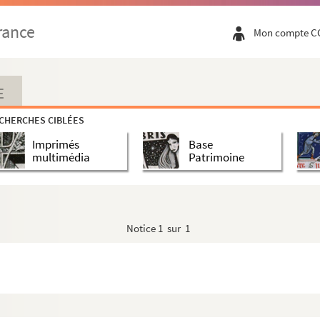
rance
Mon compte C
E
CHERCHES CIBLÉES
Imprimés
Base
multimédia
Patrimoine
Notice
1 sur 1