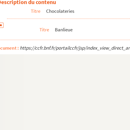
Description du contenu
Titre
Chocolateries
ciers
Titre
Banlieue
ocument :
https://ccfr.bnf.fr/portailccfr/jsp/index_view_dire