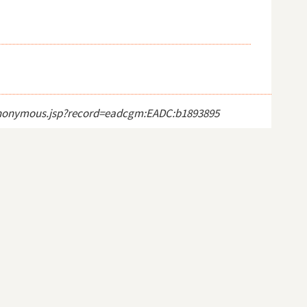
ct_anonymous.jsp?record=eadcgm:EADC:b1893895