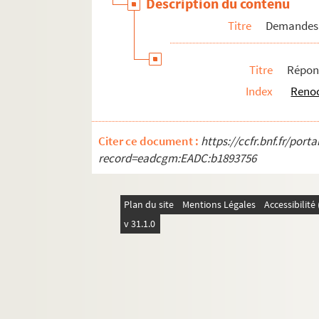
Description du contenu
Titre
Demandes 
Titre
Répon
Index
Renoo
Citer ce document :
https://ccfr.bnf.fr/por
record=eadcgm:EADC:b1893756
Plan du site
Mentions Légales
Accessibilit
v 31.1.0