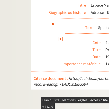
Titre
Espace Ma
Biographie ou histoire
Adresse : 
Titre
Spect
Cote
4-
Titre
Pr
Date
1
Importance matérielle
1 
Citer ce document :
https://ccfr.bnf.fr/por
record=eadcgm:EADC:b1893394
Plan du site
Mentions Légales
Accessibilit
v 31.1.0