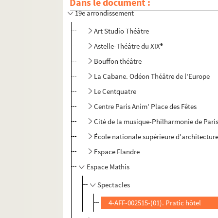
Dans le document :
19e arrondissement
Art Studio Théâtre
e
Astelle-Théâtre du XIX
Bouffon théâtre
La Cabane. Odéon Théâtre de l'Europe
Le Centquatre
Centre Paris Anim' Place des Fêtes
Cité de la musique-Philharmonie de Pari
École nationale supérieure d'architecture 
Espace Flandre
Espace Mathis
Spectacles
4-AFF-002515-(01). Pratic hôtel