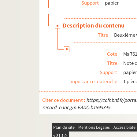
Support
papier
Description du contenu
Titre
Deuxième 
Cote
Ms 76
Titre
Note 
Support
papie
Importance matérielle
1 pièc
Citer ce document :
https://ccfr.bnf.fr/por
record=eadcgm:EADC:b1893345
Plan du site
Mentions Légales
Accessibilit
v 31.1.0