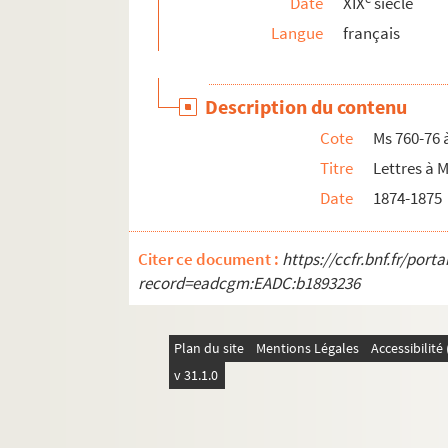
Date
XIX
siècle
Langue
français
Description du contenu
Cote
Ms 760-76 
Titre
Lettres à 
Date
1874-1875
Citer ce document :
https://ccfr.bnf.fr/por
record=eadcgm:EADC:b1893236
Plan du site
Mentions Légales
Accessibilit
v 31.1.0