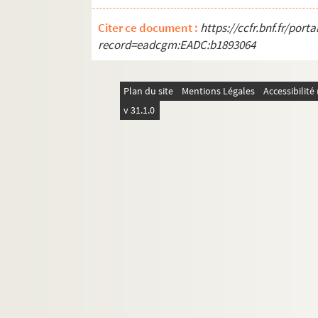
Citer ce document :
https://ccfr.bnf.fr/por
record=eadcgm:EADC:b1893064
Plan du site
Mentions Légales
Accessibilit
v 31.1.0