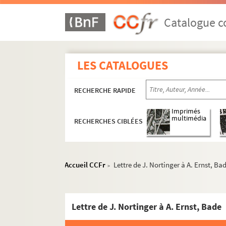
MS 1015. Etat des seigneuries d'Alsace au XV
MS 1016. Geschichte des Stadtbibliothek v
Catalogue co
MS 1017. Copie d'un manuscrit Bibl. Chauffou
MS 1018. Châteaux d'Alsace : Noms, situation
LES CATALOGUES
MS 1019. Morts pour la France 1914-1918 : T
MS 1020. Beiträge zur Geschichte von Pfirt 
RECHERCHE RAPIDE
MS 1021. Valses pour piano à quatre mains, d'
MS 1022. Mémoire sur le poste de Bitche ; Mém
Imprimés
multimédia
RECHERCHES CIBLÉES
MS 1023. Union Chorale, livre de caisse 1871
MS 1024. General Versammlung vom 27 März 
MS 1025. Catalogue Concordia : commencé en
Accueil CCFr
Lettre de J. Nortinger à A. Ernst, Ba
>
MS 1026. Vogesische Sicherheits und Verwahr
MS 1027. Haut-Koenigsbourg
Lettre de J. Nortinger à A. Ernst, Bade
MS 1028. Castra Vogesi Alsatiae : vogesisch 
MS 1029. Nomenclature des communes d'Al