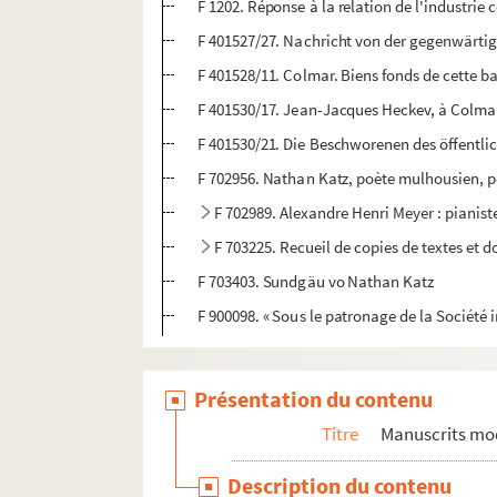
F 1202. Réponse à la relation de l'industri
F 401527/27. Nachricht von der gegenwärtige
F 401528/11. Colmar. Biens fonds de cette ba
F 401530/17. Jean-Jacques Heckev, à Colmar
F 401530/21. Die Beschworenen des öffentlic
F 702956. Nathan Katz, poète mulhousien, 
F 702989. Alexandre Henri Meyer : pianis
F 703225. Recueil de copies de textes et 
F 703403. Sundgäu vo Nathan Katz
F 900098. « Sous le patronage de la Société 
Présentation du contenu
Titre
Manuscrits mo
Description du contenu