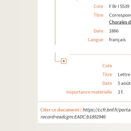
Cote
F Br I 5539
Titre
Correspon
Chorales d
Date
1866
Langue
français
Cote
Titre
Lettre
Date
5 août
Importance matérielle
2 f.
Citer ce document :
https://ccfr.bnf.fr/por
record=eadcgm:EADC:b1892946