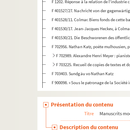
F 1202. Réponse à la relation de l'industri
F 401527/27. Nachricht von der gegenwärtige
F 401528/11. Colmar. Biens fonds de cette ba
F 401530/17. Jean-Jacques Heckev, à Colmar
F 401530/21. Die Beschworenen des öffentlic
F 702956. Nathan Katz, poète mulhousien, 
F 702989. Alexandre Henri Meyer : pianis
F 703225. Recueil de copies de textes et 
F 703403. Sundgäu vo Nathan Katz
F 900098. « Sous le patronage de la Société 
Présentation du contenu
Titre
Manuscrits mo
Description du contenu