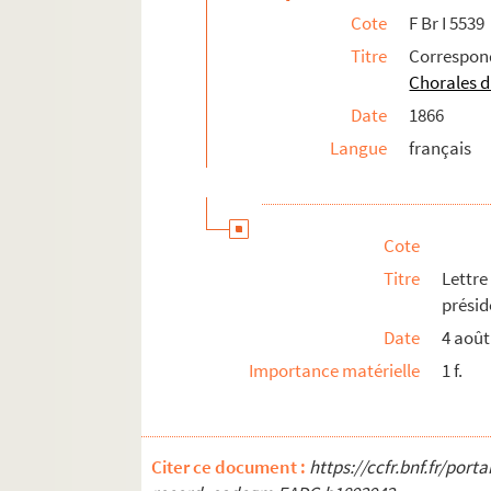
Cote
F Br I 5539
Titre
Correspon
Chorales d
Date
1866
Langue
français
Cote
Titre
Lettr
présid
Date
4 août
Importance matérielle
1 f.
Citer ce document :
https://ccfr.bnf.fr/por