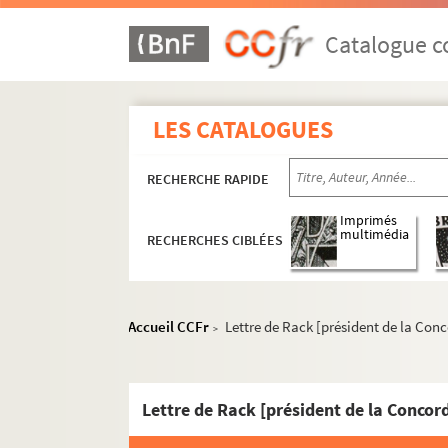
MS 1015. Etat des seigneuries d'Alsace au XV
MS 1016. Geschichte des Stadtbibliothek v
Catalogue co
MS 1017. Copie d'un manuscrit Bibl. Chauffou
MS 1018. Châteaux d'Alsace : Noms, situation
LES CATALOGUES
MS 1019. Morts pour la France 1914-1918 : T
MS 1020. Beiträge zur Geschichte von Pfirt 
RECHERCHE RAPIDE
MS 1021. Valses pour piano à quatre mains, d'
MS 1022. Mémoire sur le poste de Bitche ; Mém
Imprimés
multimédia
RECHERCHES CIBLÉES
MS 1023. Union Chorale, livre de caisse 1871
MS 1024. General Versammlung vom 27 März 
MS 1025. Catalogue Concordia : commencé en
Accueil CCFr
Lettre de Rack [président de la Conc
>
MS 1026. Vogesische Sicherheits und Verwahr
MS 1027. Haut-Koenigsbourg
MS 1028. Castra Vogesi Alsatiae : vogesisch 
MS 1029. Nomenclature des communes d'Al