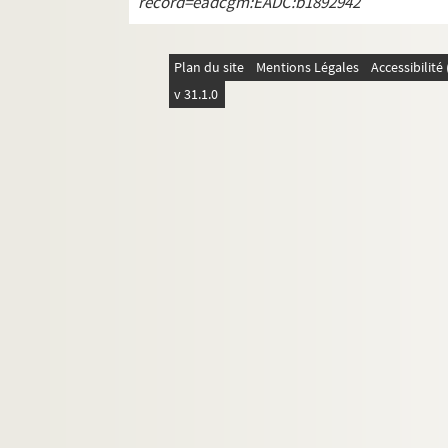
record=eadcgm:EADC:b1892942
Plan du site
Mentions Légales
Accessibilit
v 31.1.0