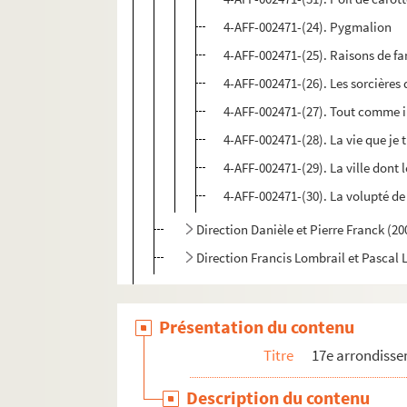
4-AFF-002471-(24). Pygmalion
4-AFF-002471-(25). Raisons de fa
4-AFF-002471-(26). Les sorcières
4-AFF-002471-(27). Tout comme i
4-AFF-002471-(28). La vie que je 
4-AFF-002471-(29). La ville dont 
4-AFF-002471-(30). La volupté de
Direction Danièle et Pierre Franck (2
Direction Francis Lombrail et Pascal 
Théâtre en Rond de Paris
Vaudeville
Présentation du contenu
18e arrondissement
Titre
17e arrondiss
19e arrondissement
Description du contenu