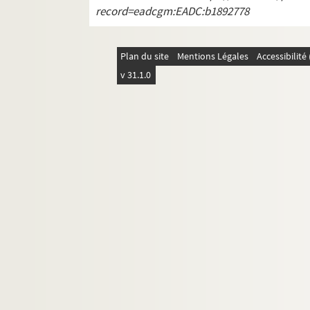
record=eadcgm:EADC:b1892778
Plan du site
Mentions Légales
Accessibilit
v 31.1.0