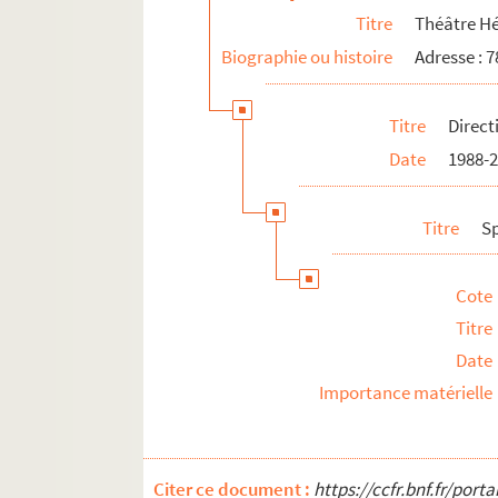
20e arrondissement
Titre
Théâtre Hé
Biographie ou histoire
Adresse : 
Titre
Direct
Date
1988-
Titre
S
Cote
Titre
Date
Importance matérielle
Citer ce document :
https://ccfr.bnf.fr/por