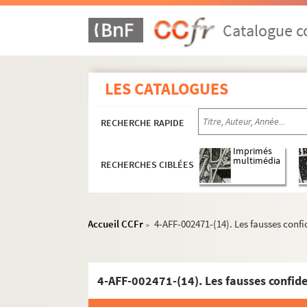
Salle des fêtes de la mairie du 17e
Catalogue co
Salle Wagram
Studio Hébertot. Petit Hébertot
Le tempo 17
LES CATALOGUES
Théâtre des Arts
Théâtre des Batignolles
RECHERCHE RAPIDE
Théâtre de l'Empire
Imprimés
multimédia
Théâtre de l'Etoile
RECHERCHES CIBLÉES
Théâtre des Folies-Wagram
Théâtre Hébertot. Théâtre des Arts-Héberto
Accueil CCFr
4-AFF-002471-(14). Les fausses conf
>
Direction Jacques Hébertot (1940-197
Direction François Daviel et Andrée D
Direction Simone Valère et Jean Dessa
4-AFF-002471-(14). Les fausses confid
Direction Patrick Barroux (1976-1982)