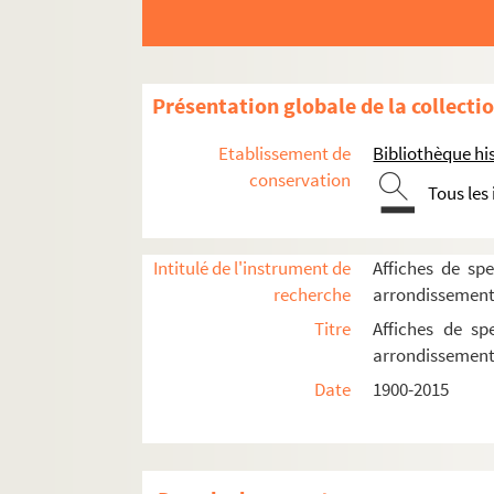
Direction Jean-Laurent Cochet (1982
Direction Félix Ascot (1988-2003)
Spectacles
Présentation globale de la collecti
4-AFF-002471-(01). Ariane ou l'âg
Etablissement de
Bibliothèque his
4-AFF-002471-(02). L'atelier
conservation
Tous les
4-AFF-002471-(03). Avec ou sans 
4-AFF-002471-(04). C'était hier
Intitulé de l'instrument de
Affiches de spe
4-AFF-002471-(05). Un cœur fran
recherche
arrondissemen
4-AFF-002471-(06). Comédie sur 
Titre
Affiches de sp
4-AFF-002471-(07). Contrebasse
arrondissemen
4-AFF-002471-(08). Daphnis et Chl
Date
1900-2015
4-AFF-002471-(09). Droit de retou
4-AFF-002471-(10). L'école des 
4-AFF-002471-(11). Emy's view