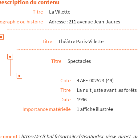
Description du contenu
nuit
Titre
La Villette
 mon ami
ographie ou histoire
Adresse : 211 avenue Jean-Jaurès
anz K
Titre
Théâtre Paris-Villette
s
Titre
Spectacles
Cote
4 AFF-002523-(49)
Titre
La nuit juste avant les forêts
Date
1996
Importance matérielle
1 affiche illustrée
mour
ette à Paris
ocument :
https://ccfr.bnf.fr/portailccfr/jsp/index_view_dire