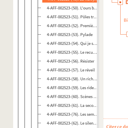
4-AFF-002523-(50). L'ours blanche ; Tolstoï la 
4-AFF-002523-(51). Pôles treize étroites têtes
Bi
4-AFF-002523-(52). Premières fiançailles de Fr
4-AFF-002523-(53). Pylade
4-AFF-002523-(54). Qui je suis
4-AFF-002523-(55). Le recueil des petites heure
4-AFF-002523-(56). Résister
4-AFF-002523-(57). Le réveil
4-AFF-002523-(58). Un riche, trois pauvres
4-AFF-002523-(59). Les rideaux
4-AFF-002523-(60). Scènes ouvertes à l'insolite
4-AFF-002523-(61). La seconde surprise de l'a
4-AFF-002523-(76). Les semaines de la marionn
4-AFF-002523-(62). Le silence de Molière
Citer ce d