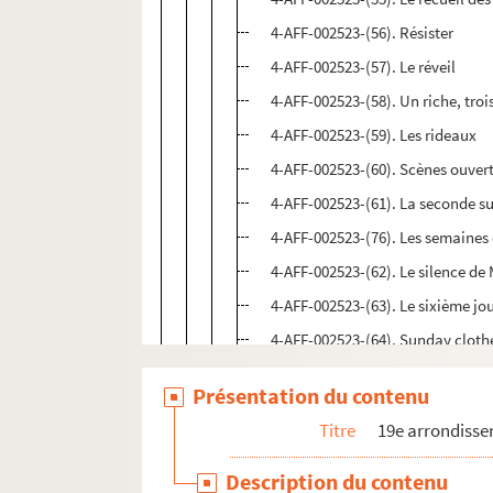
4-AFF-002523-(56). Résister
4-AFF-002523-(57). Le réveil
4-AFF-002523-(58). Un riche, troi
4-AFF-002523-(59). Les rideaux
4-AFF-002523-(60). Scènes ouverte
4-AFF-002523-(61). La seconde su
4-AFF-002523-(76). Les semaines 
4-AFF-002523-(62). Le silence de 
4-AFF-002523-(63). Le sixième jo
4-AFF-002523-(64). Sunday cloth
4-AFF-002523-(65). Talking head
Présentation du contenu
4-AFF-002523-(66). La terrible vo
Titre
19e arrondiss
4-AFF-002523-(67). Tous en ligne
4-AFF-002523-(68). Treize étroites
Description du contenu