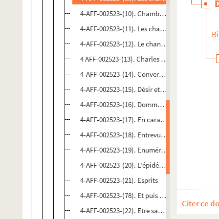
4-AFF-002523-(10). Chambres
4-AFF-002523-(11). Les chants de Maldoror
Bi
4-AFF-002523-(12). Le chant du ressort
4 AFF-002523-(13). Charles Baudelaire, 211 av
4-AFF-002523-(14). Conversations après un en
4-AFF-002523-(15). Désir et permis de circuler
4-AFF-002523-(16). Dommages et suite
4-AFF-002523-(17). En caravane
4-AFF-002523-(18). Entrevue au parloir
4-AFF-002523-(19). Enumérations
4-AFF-002523-(20). L'épidémie ; un rat qui pas
4-AFF-002523-(21). Esprits
4-AFF-002523-(78). Et puis j’ai demandé à Chris
Citer ce d
4-AFF-002523-(22). Etre sans père (Platonov)