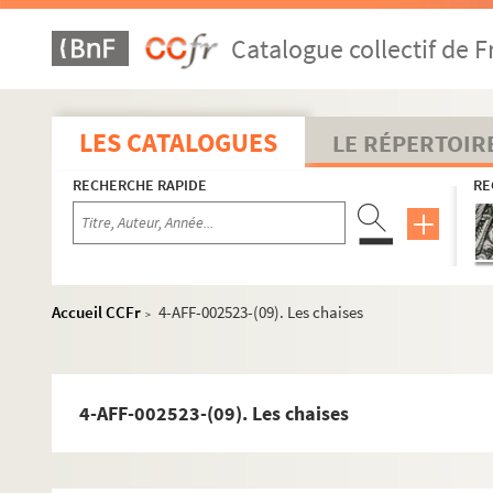
Espace Mathis
Péniche Adélaïde
Catalogue collectif de F
Péniche Anako
Péniche Opéra
LES CATALOGUES
LE RÉPERTOIR
Théâtre Clavel
Théâtre Darius Milhaud
RECHERCHE RAPIDE
RE
Théâtre des Deux Rêves
Théâtre d'en face
Théâtre de l'Orme
Accueil CCFr
4-AFF-002523-(09). Les chaises
La Villette
>
Cirque national Gruss
Grande Halle de la Villette
4-AFF-002523-(09). Les chaises
Cabaret sauvage et Espace Chapiteaux
Conservatoire national supérieur de musique et de
Hippodrome de Pantin