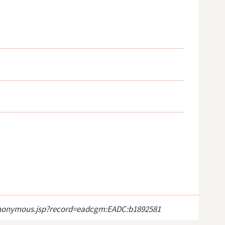
ct_anonymous.jsp?record=eadcgm:EADC:b1892581