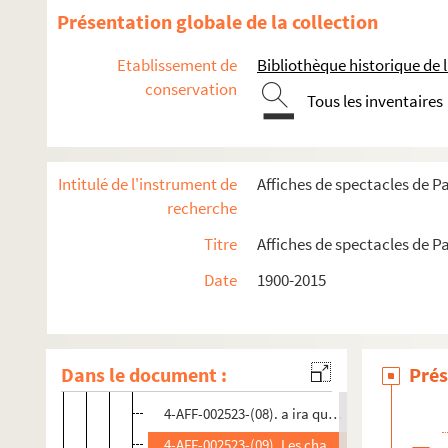
Présentation globale de la collection
Parc de la Villette
Le Tarmac de la Villette
Etablissement de
Bibliothèque historique de la
conservation
Théâtre international de langue française
Tous les inventaires
Théâtre Paris-Villette
Spectacles
Intitulé de l'instrument de
Affiches de spectacles de Pa
4-AFF-002523-(01). Abbas
recherche
4-AFF-002523-(02). Affaires étrangères
Titre
Affiches de spectacles de Pa
4-AFF-002523-(03). Les ailes du chaos
Date
1900-2015
4-AFF-002523-(04). Animaux
4-AFF-002523-(05). Au monde
4-AFF-002523-(06). Baal
Dans le document :
Prés
4-AFF-002523-(07). Le bonheur d'être rouge
4-AFF-002523-(08). a ira quand même
4-AFF-002523-(09). Les chaises