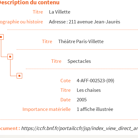
Description du contenu
Titre
La Villette
ographie ou histoire
Adresse : 211 avenue Jean-Jaurès
e
enue Jean Jaurès Paris XIX
(premier étage, porte gauche)
Titre
Théâtre Paris-Villette
terrement
Titre
Spectacles
Cote
4-AFF-002523-(09)
Titre
Les chaises
Date
2005
se
Importance matérielle
1 affiche illustrée
tian de jouer l’intro de Ziggy Stardust
ocument :
https://ccfr.bnf.fr/portailccfr/jsp/index_view_dire