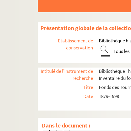
Tutelles et partenariats
Finances
Personnel
Présentation globale de la collecti
Gestion individuelle et collective
Etablissement de
Bibliothèque his
conservation
Convention collective
Tous les
Dossiers individuels
4-TFS-015-0908. Lettres de candi
Intitulé de l'instrument de
Bibliothèque h
8-TFS-015-0486. Fiches comédien
recherche
Inventaire du f
Dossiers individuels du personne
Titre
Fonds des Tour
Date
1879-1998
2-TFS-015-0040. Lettre A
2-TFS-015-0041. Lettre B
2-TFS-015-0042. Lettre C
Dans le document :
2-TFS-015-0043. Lettre D