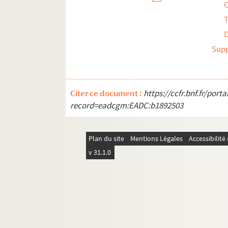
T
Sup
Citer ce document :
https://ccfr.bnf.fr/por
record=eadcgm:EADC:b1892503
Plan du site
Mentions Légales
Accessibilit
v 31.1.0