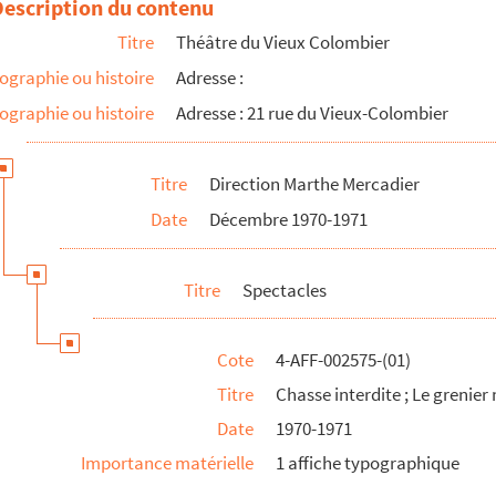
Description du contenu
Titre
Théâtre du Vieux Colombier
ographie ou histoire
Adresse :
ographie ou histoire
Adresse : 21 rue du Vieux-Colombier
Titre
Direction Marthe Mercadier
Date
Décembre 1970-1971
Titre
Spectacles
Cote
4-AFF-002575-(01)
Titre
Chasse interdite ; Le grenier
er mystérieux
Date
1970-1971
mbier
Importance matérielle
1 affiche typographique