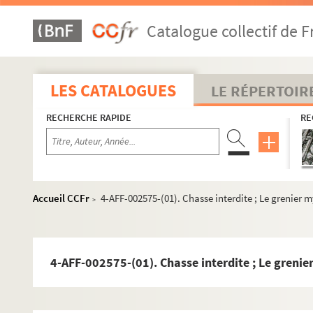
Auditorium Saint-Germain
Au Grand 15
Catalogue collectif de F
Café-théâtre de l'Odéon
Centre culturel Notre-Dame de Sion
LES CATALOGUES
Chez Georges
LE RÉPERTOIR
Collège Mazarin
RECHERCHE RAPIDE
RE
Couvent des Cordeliers
Crypte Saint-Sulpice
L'Ecluse
École nationale supérieure des Beaux-Arts
Accueil CCFr
4-AFF-002575-(01). Chasse interdite ; Le grenier 
>
Église Saint-Germain-des-Prés
Espace Natura Brasil
4-AFF-002575-(01). Chasse interdite ; Le grenie
Lucernaire
Hôtel Lutetia
Maison des cultures du monde