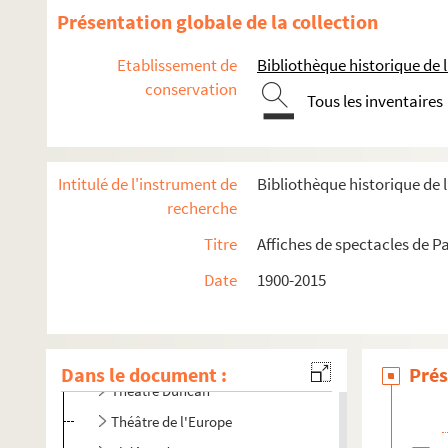
Présentation globale de la collection
La Mare au diable
Odéon-théâtre de l'Europe
Etablissement de
Bibliothèque historique de la
Odéon-théâtre national
conservation
Tous les inventaires
Petit Odéon
Petit théâtre de la Galerie 55
Polka des mandibules
Intitulé de l'instrument de
Bibliothèque historique de l
Salle des fêtes, 44 rue de Rennes
recherche
Salle des sociétés savantes
Titre
Affiches de spectacles de Pa
Le Sélénite
Date
1900-2015
Le Tabou
Théâtre de l'Alliance française
Théâtre du Bilboquet
Dans le document :
Prés
Théâtre Duncan
Théâtre de l'Europe