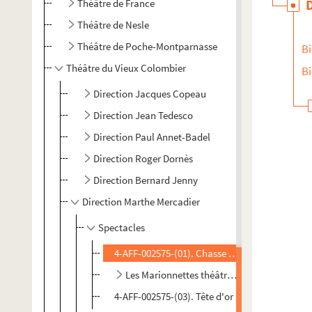
Théâtre de France
Théâtre de Nesle
Théâtre de Poche-Montparnasse
Bi
Théâtre du Vieux Colombier
Bi
Direction Jacques Copeau
Direction Jean Tedesco
Direction Paul Annet-Badel
Direction Roger Dornès
Direction Bernard Jenny
Direction Marthe Mercadier
Spectacles
4-AFF-002575-(01). Chasse interdite ; Le greni
Les Marionnettes théâtrales du Vieux Colo
4-AFF-002575-(03). Tête d'or