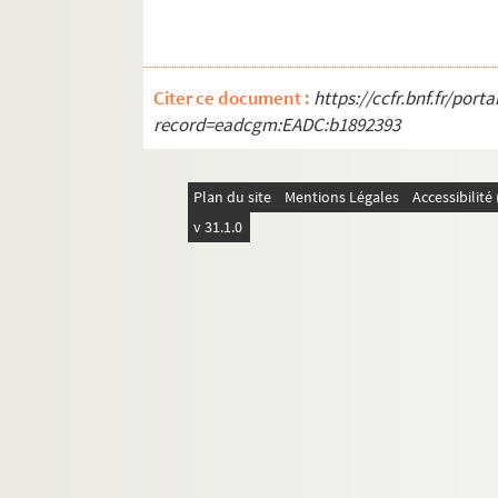
Citer ce document :
https://ccfr.bnf.fr/por
record=eadcgm:EADC:b1892393
Plan du site
Mentions Légales
Accessibilit
v 31.1.0