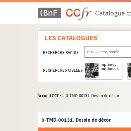
Voulez-vous jouer avec moâ ? (1970 ; 
Pantoufle (1970 ; Cochet)
Catalogue co
Pourquoi m'avez-vous posée sur le pali
Du côté de chez l'autre (1971 ; Cochet
LES CATALOGUES
Mais n'te promène donc pas toute nue 
La soupière (1971 ; Lamoureux)
RECHERCHE RAPIDE
Galapagos (1971 ; Blier)
Imprimés
La résistible ascension d'Arturo Ui (19
multimédia
RECHERCHES CIBLÉES
La fleur à la bouche (1972 ; Coggio)
Les frères Karamazov (1972 ; Vitaly)
Monsieur Chasse (1972 ; Duval)
Accueil CCFr
0-TMD-00131. Dessin de décor
>
La grande oreille (1972 ; Vogel)
La station Champbaudet (1972 ; Coch
0-TMD-00131. Dessin de décor
La fille bien gardée (1972 ; Cochet)
En avant... toute ! (1972 ; Roux)