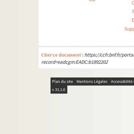
T
Sup
Citer ce document :
https://ccfr.bnf.fr/por
record=eadcgm:EADC:b1892202
Plan du site
Mentions Légales
Accessibilit
v 31.1.0