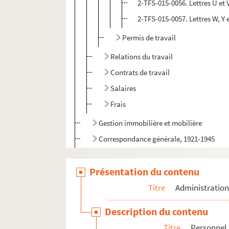
2-TFS-015-0056. Lettres U et 
2-TFS-015-0057. Lettres W, Y 
Permis de travail
Relations du travail
Contrats de travail
Salaires
Frais
Gestion immobilière et mobilière
Correspondance générale, 1921-1945
Programmation
Présentation du contenu
Inventaire des archives Tournées Baret
Titre
Administratio
Description du contenu
Titre
Personnel