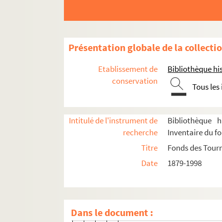
Administration
Constitution des sociétés
Présentation globale de la collecti
Tutelles et partenariats
Finances
Etablissement de
Bibliothèque his
conservation
Personnel
Tous les
Gestion individuelle et collective
Convention collective
Intitulé de l'instrument de
Bibliothèque h
recherche
Inventaire du f
Dossiers individuels
Titre
Fonds des Tour
4-TFS-015-0908. Lettres de candi
Date
1879-1998
8-TFS-015-0486. Fiches comédien
Dossiers individuels du personne
2-TFS-015-0040. Lettre A
Dans le document :
2-TFS-015-0041. Lettre B