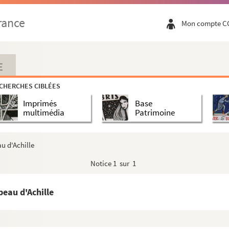
rance
Mon compte C
E
CHERCHES CIBLÉES
Imprimés
Base
multimédia
Patrimoine
illette
au d'Achille
Notice
1 sur 1
beau d'Achille