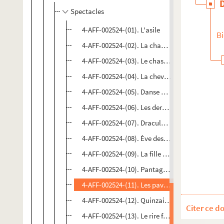
Spectacles
4-AFF-002524-(01). L'asile
Bi
4-AFF-002524-(02). La chamaille
4-AFF-002524-(03). Le chasseur français
4-AFF-002524-(04). La chevauchée burlesque de
4-AFF-002524-(05). Danse au présent
4-AFF-002524-(06). Les derniers
4-AFF-002524-(07). Dracula Travel
4-AFF-002524-(08). Ève des Amériques
4-AFF-002524-(09). La fille bien gardée ; Mon 
4-AFF-002524-(10). Pantagleize
4-AFF-002524-(11). Les pavés de l'ours ; Le to
4-AFF-002524-(12). Quinzaine du théâtre de l'
Citer ce d
4-AFF-002524-(13). Le rire fraternel