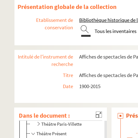
Présentation globale de la collection
Théâtre des Deux Rêves
Théâtre d'en face
Etablissement de
Bibliothèque historique de la
Théâtre de l'Orme
conservation
Tous les inventaires
La Villette
Cirque national Gruss
Intitulé de l'instrument de
Affiches de spectacles de Pa
Grande Halle de la Villette
recherche
Cabaret sauvage et Espace Chapiteaux
Titre
Affiches de spectacles de Pa
Conservatoire national supérieur de musique et de
Hippodrome de Pantin
Date
1900-2015
Parc de la Villette
Le Tarmac de la Villette
Dans le document :
Théâtre international de langue française
Prés
Théâtre Paris-Villette
Théâtre Présent