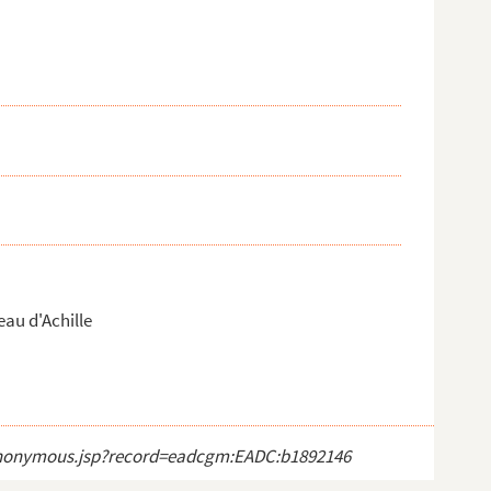
eau d'Achille
ct_anonymous.jsp?record=eadcgm:EADC:b1892146