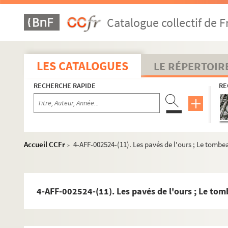
Art Studio Théâtre
e
Astelle-Théâtre du XIX
Catalogue collectif de F
Bouffon théâtre
La Cabane. Odéon Théâtre de l'Europe
LES CATALOGUES
LE RÉPERTOIR
Le Centquatre
Centre Paris Anim' Place des Fêtes
RECHERCHE RAPIDE
RE
Cité de la musique-Philharmonie de Paris
École nationale supérieure d'architecture de Paris-La V
Espace Flandre
Accueil CCFr
4-AFF-002524-(11). Les pavés de l'ours ; Le tombe
Espace Mathis
>
Péniche Adélaïde
Péniche Anako
4-AFF-002524-(11). Les pavés de l'ours ; Le tom
Péniche Opéra
Théâtre Clavel
Théâtre Darius Milhaud