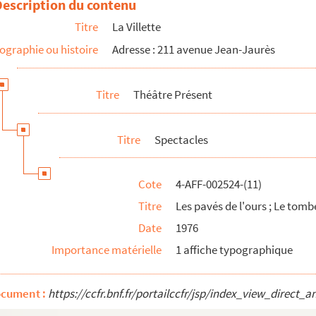
Description du contenu
Titre
La Villette
ographie ou histoire
Adresse : 211 avenue Jean-Jaurès
Titre
Théâtre Présent
s saigneurs de la Villette
Titre
Spectacles
Cote
4-AFF-002524-(11)
Titre
Les pavés de l'ours ; Le tomb
isménie
Date
1976
Importance matérielle
1 affiche typographique
mbeau d'Achille
opprimé
ocument :
https://ccfr.bnf.fr/portailccfr/jsp/index_view_dire