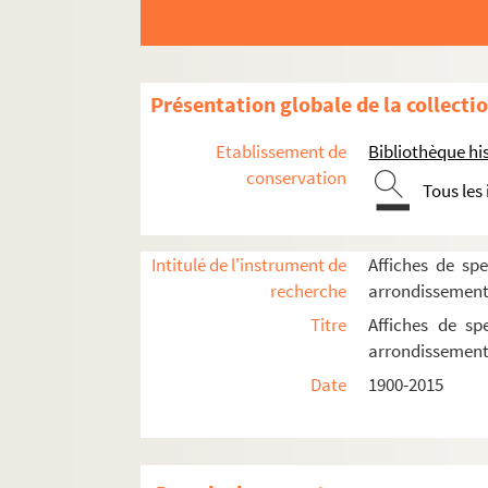
Péniche Opéra
Théâtre Clavel
Théâtre Darius Milhaud
Présentation globale de la collecti
Théâtre des Deux Rêves
Théâtre d'en face
Etablissement de
Bibliothèque his
conservation
Théâtre de l'Orme
Tous les
La Villette
Cirque national Gruss
Intitulé de l'instrument de
Affiches de spe
Grande Halle de la Villette
recherche
arrondissemen
Cabaret sauvage et Espace Chapitea
Titre
Affiches de sp
arrondissemen
Conservatoire national supérieur de 
Date
1900-2015
Hippodrome de Pantin
Parc de la Villette
Le Tarmac de la Villette