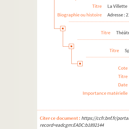
Titre
La Villette
Biographie ou histoire
Adresse : 
Titre
Théât
Titre
S
Cote
Titre
Date
Importance matérielle
Citer ce document :
https://ccfr.bnf.fr/por
record=eadcgm:EADC:b1892144