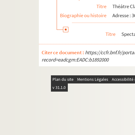
Titre
Théâtre Cl
Biographie ou histoire
Adresse : 3
Titre
Spect
Citer ce document :
https://ccfr.bnf.fr/por
record=eadcgm:EADC:b1892000
Plan du site
Mentions Légales
Accessibilit
v 31.1.0