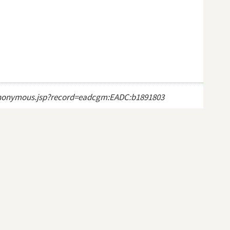
ct_anonymous.jsp?record=eadcgm:EADC:b1891803