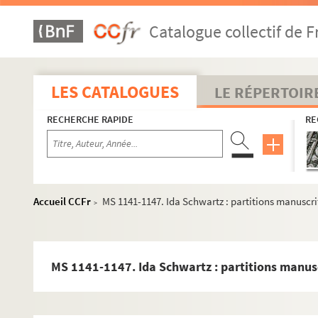
MS 1016. Geschichte des Stadtbibliothek von Mülhausen 
Catalogue collectif de F
MS 1017. Copie d'un manuscrit Bibl. Chauffour n°20 : extra
MS 1018. Châteaux d'Alsace : Noms, situation actuelle, sit
MS 1019. Morts pour la France 1914-1918 : Tapuscrit de G
LES CATALOGUES
LE RÉPERTOIR
MS 1020. Beiträge zur Geschichte von Pfirt aus der Thanne
RECHERCHE RAPIDE
RE
MS 1021. Valses pour piano à quatre mains, d'après celles p
MS 1022. Mémoire sur le poste de Bitche ; Mémoire sur Bitch
MS 1023. Union Chorale, livre de caisse 1871-1893 : recett
MS 1024. General Versammlung vom 27 März 1889 bis 2 Mä
Accueil CCFr
MS 1141-1147. Ida Schwartz : partitions manuscri
>
MS 1025. Catalogue Concordia : commencé en 1904 par Jac
MS 1026. Vogesische Sicherheits und Verwahrungs Anstalte
MS 1027. Haut-Koenigsbourg
MS 1141-1147. Ida Schwartz : partitions manus
MS 1028. Castra Vogesi Alsatiae : vogesisch elsaessische B
MS 1029. Nomenclature des communes d'Alsace