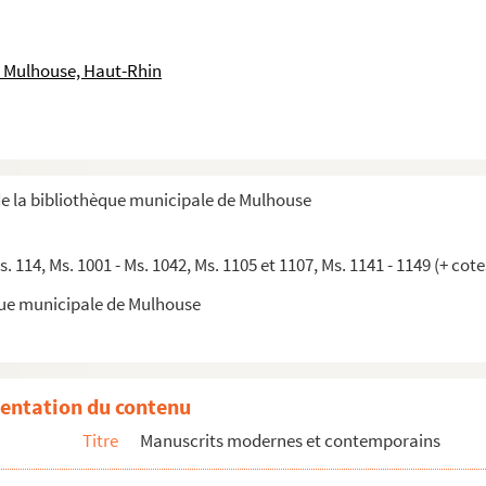
 boulangers et bouchers de la ville de Strasbourg
artement du Bas-Rhin, à la municipalité de Strasbourg...
 Mulhouse, Haut-Rhin
nt les comptes des anciennes communautés d'arts et métie...
 ouvrages ayant paru sur l'Alsace-Lorraine (arrêté e...
3 lettres d'éditeurs, par Alfred Fleck (1887-1974)
les 4 et 5 juin 1922 (pentecôte), organisé par l'As...
de la bibliothèque municipale de Mulhouse
1854 à 1908, lettres de 1862 à 1882 (membres), docum...
Ms. 114, Ms. 1001 - Ms. 1042, Ms. 1105 et 1107, Ms. 1141 - 1149 (+ cot
6 / Jacques de La Grange
que municipale de Mulhouse
ur le cas de vente, Charles Gérard
Meyer
entation du contenu
Titre
Manuscrits modernes et contemporains
oseph Bruchlen, Mülhüse im Ower-Elsass