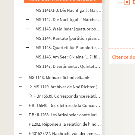
MS 1141/1-3. Die Nachtigall : Märchenbilder [pour pia
MS 1142. Die Nachtigall : Märchenbilder [pour piano 4
MS 1143. Waldlieder [quatuor pour piano, violon et v
MS 1144. Kantate [partition piano et chœur mixte] /
MS 1145. Quartett für Pianoforte, Violin, Viola, Cello [p
Citer ce d
MS 1146. Am See : 6 kleine [...?] für das Pianoforte / 
MS 1147. Divertimento : Quintette n°2 in G dur : für 
MS 1148. Milhüser Schnitzelbank
MS 1149. Archives de Noë Richter (1922-2017) composé
F Br I 5539. Correspondance relative à la 8ème réunion d
F Br I 5540. Deux lettres de la Concordia de Mulhouse à Ern
F Br II 1268. Les Ardwibele : conte lyrique (tiré d'une vie
F 1202. Réponse à la relation de l'industrie commerciale
F 401527/27. Nachricht von der gegenwärtige Lage der Sta