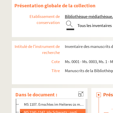
MS 1030 . Mémoire pour les corps des Brasseurs, huilliers,
Présentation globale de la collection
MS 1031. Lettre des administrateurs du directoire du dép
Etablissement de
Bibliothèque-médiathèque.
MS 1032. Recueil de trois pièces manuscrites concerna
conservation
Tous les inventaires
MS 1033. Projet d'un catalogue méthodique et raisonné des
MS 1034. Etude construction de la perspective : originaux, 
MS 1035. Concours international de chant 1922 : Mulhouse, 
Intitulé de l'instrument de
Inventaire des manuscrits 
MS 1036. Union Chorale de Mulhouse, lettres : Lettres de 
recherche
MS 1037. Concordia, factures 1879-1914
Cote
Ms. 0001 - Ms. 0003, Ms. 1 - 
MS 1038. Mémoire sur la province d'Alsace de l'année 169
Titre
Manuscrits de la Bibliothè
MS 1039. Catalogue de ma collection alsatique préparé po
MS 102-105 / 1043-1104. Manuscrit d'Alexandre-Henri 
MS 1105. Catalogue Léon Lang (1899-1983)
Dans le document :
Prés
MS 1106. Legs Paul Pettier fait par sa fille Colette
MS 1107. Ernschtes im Heiteres üs müssige Stunde, vu J
MS 1141-1147. Ida Schwartz : partitions manuscrites