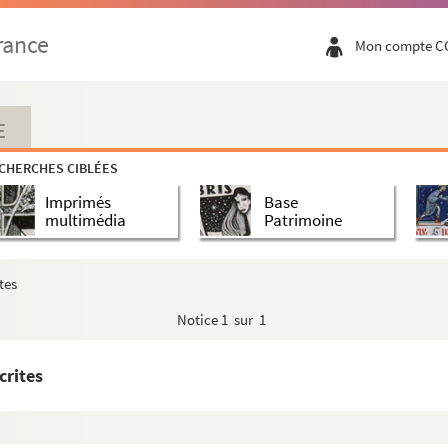
zu meinem fünfundzwanzigjährigen Jubilaum im Dienste de...
rance
Mon compte C
it regardant les fiefs principaux de la Sérénissime...
uation avant 1870, état, observations, par Fritz Ke...
eorges Koechlin
E
r Chronic gezogen : extraits de la chronique de Mala...
CHERCHES CIBLÉES
our piano, flûte, hautbois et clarinette : dédiées...
Imprimés
Base
 pour Mr Le Mal de Noaille, fait à Bitch le 3 aout...
multimédia
Patrimoine
es et dépenses
rz 1899, par l'Union Chorale Mulhouse
tes
ques Ehrhart, directeur et Charles Ruchy, bibliothécai...
Notice
1 sur 1
n ; Vogesische Burgen, von Dr. Joh. Pfeffinger (1667-...
crites
urgen, Vesten, Schloesser und Rittersitze der ältes...