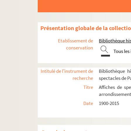
L'Ecluse
École nationale supérieure des Beaux-Art
Église Saint-Germain-des-Prés
Présentation globale de la collecti
Espace Natura Brasil
Etablissement de
Bibliothèque his
Lucernaire
conservation
Hôtel Lutetia
Tous les
Maison des cultures du monde
La Mare au diable
Intitulé de l'instrument de
Bibliothèque hi
Odéon-théâtre de l'Europe
recherche
spectacles de P
Odéon-théâtre national
Titre
Affiches de spe
arrondissemen
Petit Odéon
Date
1900-2015
Petit théâtre de la Galerie 55
Polka des mandibules
Salle des fêtes, 44 rue de Rennes