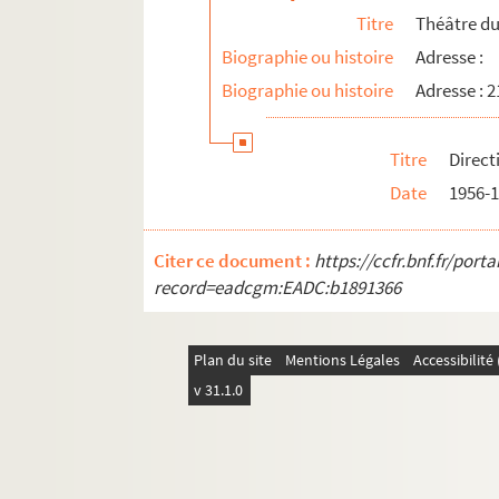
Titre
Théâtre du
Biographie ou histoire
Adresse :
Biographie ou histoire
Adresse : 
Titre
Direct
Date
1956-
Citer ce document :
https://ccfr.bnf.fr/por
record=eadcgm:EADC:b1891366
Plan du site
Mentions Légales
Accessibilit
v 31.1.0