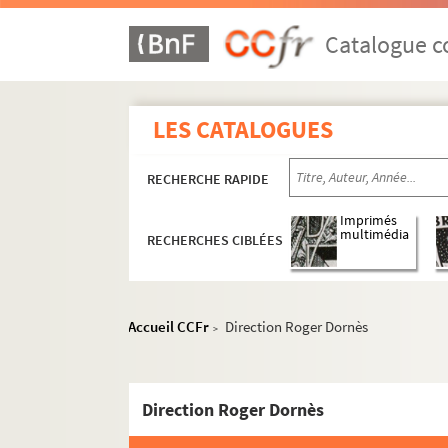
Catalogue co
LES CATALOGUES
5e arrondissement
6e arrondissement
RECHERCHE RAPIDE
Auditorium Saint-Germain
Imprimés
multimédia
RECHERCHES CIBLÉES
Au Grand 15
Café-théâtre de l'Odéon
Centre culturel Notre-Dame de Sion
Accueil CCFr
Direction Roger Dornès
>
Chez Georges
Collège Mazarin
Couvent des Cordeliers
Direction Roger Dornès
Crypte Saint-Sulpice