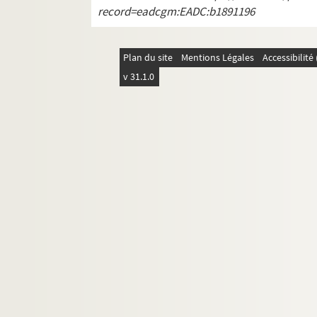
record=eadcgm:EADC:b1891196
Plan du site
Mentions Légales
Accessibilit
v 31.1.0