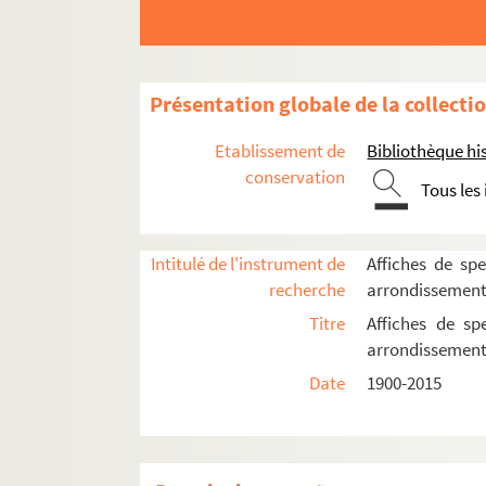
Concert européen
Église protestante unie de l'Étoile
L'Européen
Présentation globale de la collecti
Interclub 17
Palais des Congrès
Etablissement de
Bibliothèque his
conservation
Salle du Chalet
Tous les
Salle Cortot
Salle des fêtes de la mairie du 17e
Intitulé de l'instrument de
Affiches de spe
Salle Wagram
recherche
arrondissemen
Studio Hébertot. Petit Hébertot
Titre
Affiches de sp
Le tempo 17
arrondissemen
Théâtre des Arts
Date
1900-2015
Théâtre des Batignolles
Théâtre de l'Empire
Théâtre de l'Etoile