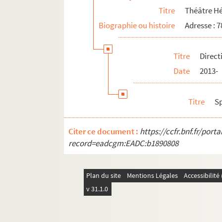
Titre
Théâtre Hé
Biographie ou histoire
Adresse : 
Titre
Direct
Date
2013-
Titre
S
Citer ce document :
https://ccfr.bnf.fr/por
record=eadcgm:EADC:b1890808
Plan du site
Mentions Légales
Accessibilit
v 31.1.0