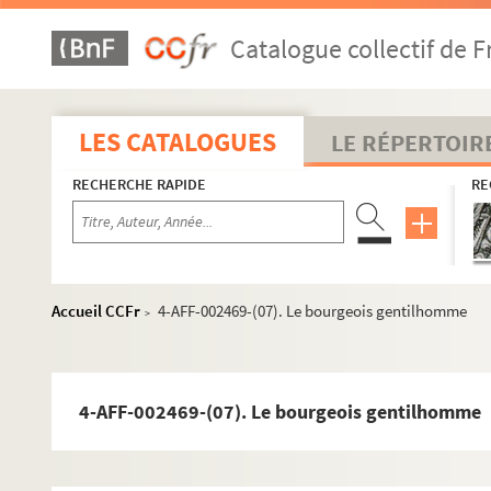
Campus de Malesherbes
Centre d'animation La Jonquière
Catalogue collectif de F
Comédie-Wagram
Concert européen
LES CATALOGUES
LE RÉPERTOIR
Église protestante unie de l'Étoile
L'Européen
RECHERCHE RAPIDE
RE
Interclub 17
Palais des Congrès
Salle du Chalet
Accueil CCFr
4-AFF-002469-(07). Le bourgeois gentilhomme
Salle Cortot
>
Salle des fêtes de la mairie du 17e
Salle Wagram
4-AFF-002469-(07). Le bourgeois gentilhomme
Studio Hébertot. Petit Hébertot
Le tempo 17
Théâtre des Arts