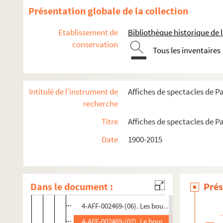
Présentation globale de la collection
Théâtre des Batignolles
Théâtre de l'Empire
Etablissement de
Bibliothèque historique de la
Théâtre de l'Etoile
conservation
Tous les inventaires
Théâtre des Folies-Wagram
Théâtre Hébertot. Théâtre des Arts-Hébertot
Intitulé de l'instrument de
Affiches de spectacles de Pa
Direction Jacques Hébertot (1940-1970)
recherche
Spectacles
Titre
Affiches de spectacles de Pa
4-AFF-002469-(01). Anna Kleiber ; Le signe du 
Date
1900-2015
4-AFF-002469-(02). Au-delà du mur
4-AFF-002469-(03). Balmaseda
4-AFF-002469-(04). La belle dame sans merci
Dans le document :
Prés
4-AFF-002469-(05). Bienheureux les violents
4-AFF-002469-(06). Les bouquinistes
4-AFF-002469-(07). Le bourgeois gentilhomme