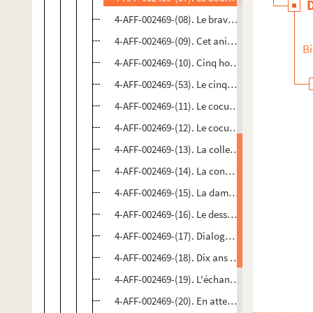
4-AFF-002469-(08). Le brave soldat Sveik
4-AFF-002469-(09). Cet animal étrange
Bi
4-AFF-002469-(10). Cinq hommes et un pain
4-AFF-002469-(53). Le cinquième cavalier
4-AFF-002469-(11). Le cocu magnifique
4-AFF-002469-(12). Le cocu magnifique ; Calig
4-AFF-002469-(13). La collection ; L'amant
4-AFF-002469-(14). La condition humaine
4-AFF-002469-(15). La dame aux camélias
4-AFF-002469-(16). Le dessous des cartes
4-AFF-002469-(17). Dialogue des carmélites
4-AFF-002469-(18). Dix ans ou dix minutes
4-AFF-002469-(19). L'échange
4-AFF-002469-(20). En attendant Godot