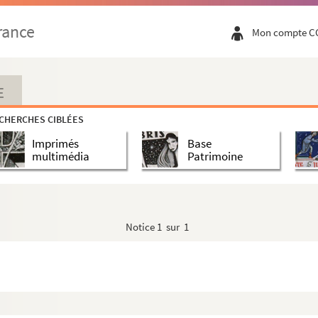
rance
Mon compte C
E
CHERCHES CIBLÉES
Imprimés
Base
multimédia
Patrimoine
Notice
1 sur 1