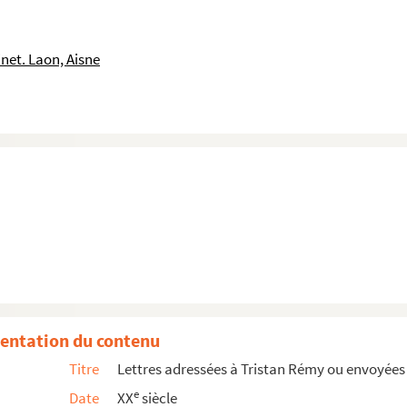
emps des cerises" par Tristan Rémy
net. Laon, Aisne
icipation de Tristan Rémy
es de Montreuil
an Rémy : "Le temps des cerises (la vie de Jean-Ba...
 musée des arts et traditions populaires
t du musée des arts et traditions populaires
 des éditions Rieder
entation du contenu
Sabatier
Titre
Lettres adressées à Tristan Rémy ou envoyées 
 cinéma
e
Date
XX
siècle