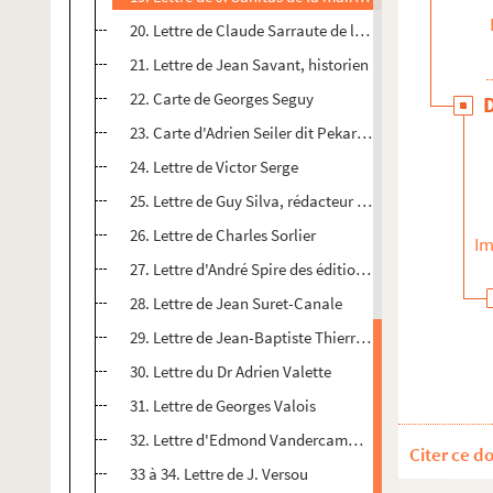
20. Lettre de Claude Sarraute de la rédaction du Mon
21. Lettre de Jean Savant, historien
22. Carte de Georges Seguy
23. Carte d'Adrien Seiler dit Pekari , clown
24. Lettre de Victor Serge
25. Lettre de Guy Silva, rédacteur en chef de l'Humani
26. Lettre de Charles Sorlier
Im
27. Lettre d'André Spire des éditions sociales
28. Lettre de Jean Suret-Canale
29. Lettre de Jean-Baptiste Thierree, gendre de Charl
30. Lettre du Dr Adrien Valette
31. Lettre de Georges Valois
32. Lettre d'Edmond Vandercammen, poète
Citer ce d
33 à 34. Lettre de J. Versou