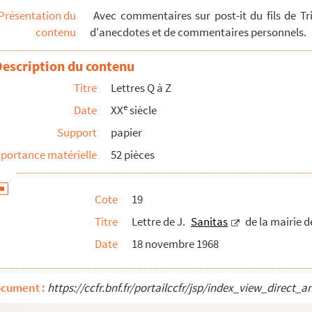
Présentation du
Avec commentaires sur post-it du fils de Tr
de à Claude Desprez
contenu
d'anecdotes et de commentaires personnels.
Description du contenu
Titre
Lettres Q à Z
e
Date
XX
siècle
té
Support
papier
portance matérielle
52 pièces
Cote
19
ie Chaplin
Titre
Lettre de J.
Sanitas
de la mairie de
Date
18 novembre 1968
ocument :
https://ccfr.bnf.fr/portailccfr/jsp/index_view_dire