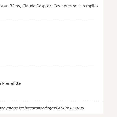
istan Rémy, Claude Desprez. Ces notes sont remplies
 Pierrefitte
ct_anonymous.jsp?record=eadcgm:EADC:b1890738