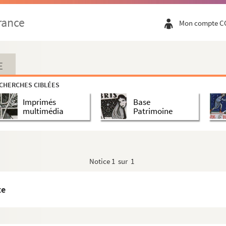
rance
Mon compte C
C : Union des historiens du cirque)
E
CHERCHES CIBLÉES
Imprimés
Base
multimédia
Patrimoine
Notice
1 sur 1
te