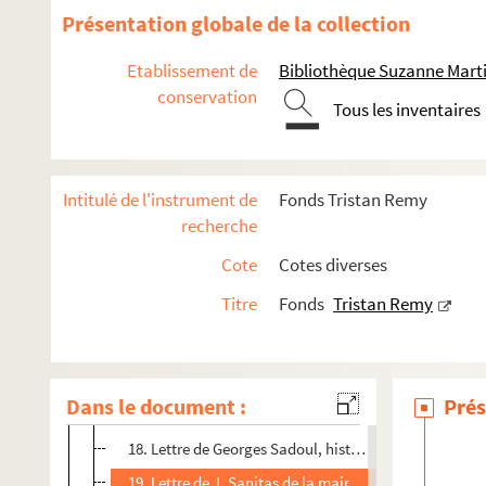
5. Lettre de Tristan Rémy
Présentation globale de la collection
6. Coupure de presse : "Jean-Baptiste Clément et le t
Etablissement de
Bibliothèque Suzanne Marti
6 bis à 7. Articles de presse par Tristan Rémy
conservation
Tous les inventaires
8. Affichette "Vente-signature de livres " avec la part
10. Coupure de presse sur la vente et signature de livr
11. Tract publicitaire des NRF pour l'ouvrage de Trist
Intitulé de l'instrument de
Fonds Tristan Remy
12. Lettre d'Alfred Reth, peintre moderne
recherche
13. Carte de visite de Michèle Richet, conservateur au
Cote
Cotes diverses
14. Carte de visite de G.H Rivière, fondateur/présiden
Titre
Fonds
Tristan Remy
15. Lettre de Jacques Robertfrance, secrétaire général
15 bis. Carte de visite de Waldeck Rochet
16. Lettre de Bari Rolfe
Dans le document :
Prés
17. Carte de voeux pour 1969 de Christiane et Robert 
18. Lettre de Georges Sadoul, historien et critique du
19. Lettre de J. Sanitas de la mairie de Pierrefitte