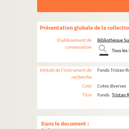
8. Lettre de Georges David
9 à 10. Lettres de Léon Deffoux
11. Lettre de M. Delarocque du "lys rou
Présentation globale de la collecti
12. Lettre de Germain Delatouche, peintr
13. Carte de visite de Claude Desprez
Etablissement de
Bibliothèque Su
14. Lettre de Claude Desprez à Jean Lefè
conservation
Tous les
15. Lettre de Jean Denove du cercle Tris
16. Lettre de M. Do Canto, sculpteur
Intitulé de l'instrument de
Fonds Tristan 
17. Lettre de Fernand Donnet, président e
recherche
18. Lettre de René Dosiere, député-maire
Cote
Cotes diverses
19. Carte de visite de Jean Ducatillon
Titre
Fonds
Tristan
20. Carte de visite d'Etienne Fajon
21. Lettre de M. Falter, peintre animalier
22. Lettre en italien de Federico Fellini
Dans le document :
23. Lettre du Dr G. Ferdière