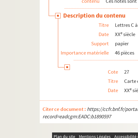
contenu
Ces notes sont
Description du contenu
Titre
Lettres C à
e
Date
XX
siècle
Support
papier
Importance matérielle
46 pièces
Cote
27
Titre
Carte 
e
Date
XX
si
Citer ce document :
https://ccfr.bnf.fr/por
record=eadcgm:EADC:b1890597
Plan du site
Mentions Légales
Accessibilit