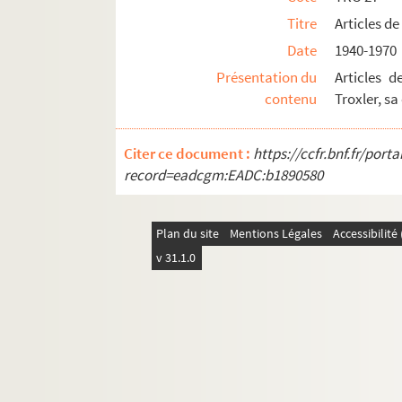
Titre
Articles de
Date
1940-1970
Présentation du
Articles 
contenu
Troxler, sa
Citer ce document :
https://ccfr.bnf.fr/por
record=eadcgm:EADC:b1890580
Plan du site
Mentions Légales
Accessibilit
v 31.1.0