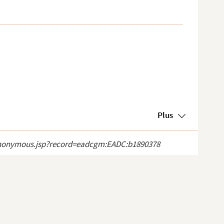
Plus
ct_anonymous.jsp?record=eadcgm:EADC:b1890378