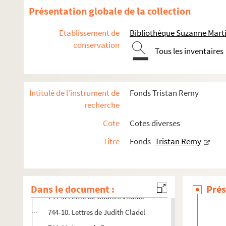
Présentation globale de la collection
742. Exemplaires de la revue "Cirques" de Tristan Remy (UH
Etablissement de
Bibliothèque Suzanne Marti
743. Photographies, portraits et ex-libris de Tristan Remy
conservation
Tous les inventaires
744. Autographes adressés à Tristan Rémy
744-1. Lettres dactylographiées d'Henri Barbusse
744-2. Lettre d'Henri Béraud
Intitulé de l'instrument de
Fonds Tristan Remy
744-3. Lettre d'Yvette Guilbert
recherche
744-4. Lettre de Georges Duhamel
Cote
Cotes diverses
744-5. Lettre de Jean Giono
Titre
Fonds
Tristan Remy
744-6. Cartes de René Ghil
744-7. Lettres de Paul Jamati
744-8. Lettres de Léon Frapie et de son épouse
Dans le document :
Prés
744-9. Lettre de Charles Vildrac
744-10. Lettres de Judith Cladel