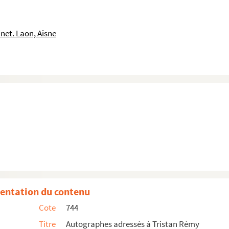
C : Union des historiens du cirque)
net. Laon, Aisne
entation du contenu
Cote
744
Titre
Autographes adressés à Tristan Rémy