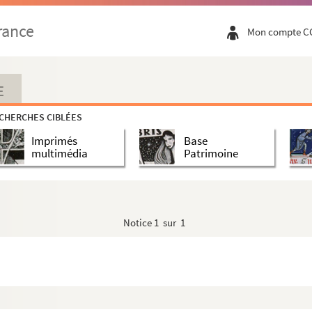
rance
Mon compte C
E
CHERCHES CIBLÉES
Imprimés
Base
multimédia
Patrimoine
Notice
1 sur 1