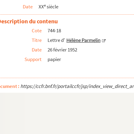
e
Date
XX
siècle
Description du contenu
Cote
744-18
Titre
Lettre d'
Hélène Parmelin
Date
26 février 1952
Support
papier
ocument :
https://ccfr.bnf.fr/portailccfr/jsp/index_view_dire