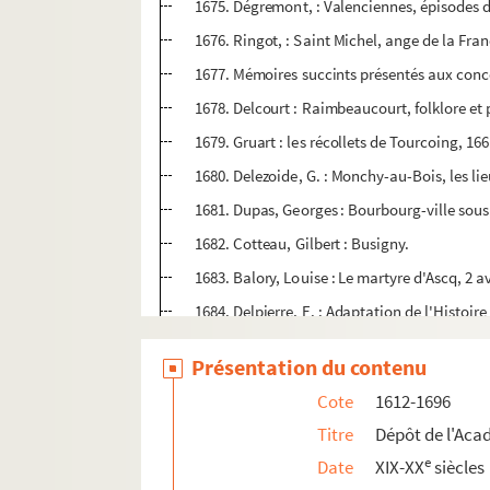
1675. Dégremont, : Valenciennes, épisodes d
1676. Ringot, : Saint Michel, ange de la Fran
1677. Mémoires succints présentés aux conc
1678. Delcourt : Raimbeaucourt, folklore et 
1679. Gruart : les récollets de Tourcoing, 16
1680. Delezoide, G. : Monchy-au-Bois, les lie
1681. Dupas, Georges : Bourbourg-ville sous
1682. Cotteau, Gilbert : Busigny.
1683. Balory, Louise : Le martyre d'Ascq, 2 av
1684. Delpierre, E. : Adaptation de l'Histoir
1685. Delpierre, E. : Traduction des confére
Présentation du contenu
1686. Derosier, Marcel : Victor Hugo et les 
Cote
1612-1696
1687-1696. Rosati : documents réunis par V
Titre
Dépôt de l'Acad
1697-1702. G. Acrement : fragments sauvegar
e
Date
XIX-XX
siècles
1703-1731. Jules Périn (1834-1900), archivist