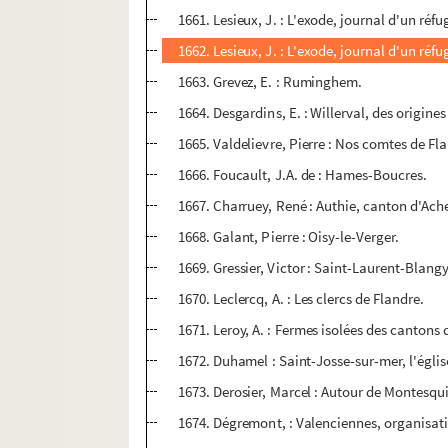
1661. Lesieux, J. : L'exode, journal d'un réfug
1662. Lesieux, J. : L'exode, journal d'un ré
1663. Grevez, E. : Ruminghem.
1664. Desgardins, E. : Willerval, des origines
1665. Valdelievre, Pierre : Nos comtes de Fl
1666. Foucault, J.A. de : Hames-Boucres.
1667. Charruey, René : Authie, canton d'Acheu
1668. Galant, Pierre : Oisy-le-Verger.
1669. Gressier, Victor : Saint-Laurent-Blangy
1670. Leclercq, A. : Les clercs de Flandre.
1671. Leroy, A. : Fermes isolées des cantons
1672. Duhamel : Saint-Josse-sur-mer, l'églis
1673. Derosier, Marcel : Autour de Montesqu
1674. Dégremont, : Valenciennes, organisat