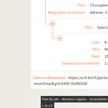
Titre
L'Europée
Biographie ou histoire
Adresse : 5
Titre
Spect
Cote
4-
Titre
M
Date
2
Importance matérielle
1 
Citer ce document :
https://ccfr.bnf.fr/por
record=eadcgm:EADC:b1890108
Plan du site
Mentions Légales
Accessibilit
v 31.1.0