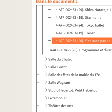
Dans le document :
4-AFF-002463-(30). Shen Yun
4-AFF-002463-(29). Shiva Nataraja. L
4-AFF-002463-(18). Starmania
4-AFF-002463-(24). Tokyo ballet
4-AFF-002463-(19). Trenet
4-AFF-002463-(20). Y'en aura pas po
4-AFF-002463-(26). Programmes et diver
Salle du Chalet
Salle Cortot
Salle des fêtes de la mairie du 17e
Salle Wagram
Studio Hébertot. Petit Hébertot
Le tempo 17
Théâtre des Arts