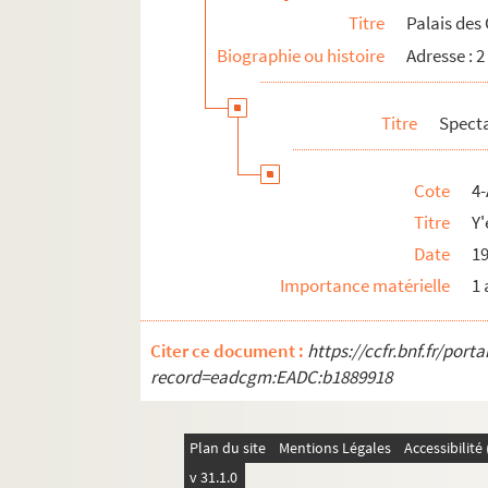
Titre
Palais des
Biographie ou histoire
Adresse : 2
Titre
Spect
Cote
4-
Titre
Y'
Date
1
Importance matérielle
1 
Citer ce document :
https://ccfr.bnf.fr/por
record=eadcgm:EADC:b1889918
Plan du site
Mentions Légales
Accessibilit
v 31.1.0