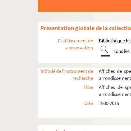
4-AFF-002463-(06). La belle histoire
4-AFF-002463-(27). Bollywood Expre
4-AFF-002463-(07). Boris Godounov
Présentation globale de la collecti
4-AFF-002463-(08). Bravo Béjart !. Ba
Etablissement de
Bibliothèque his
4-AFF-002463-(09). Dancin'
conservation
Tous les
4-AFF-002463-(22). Une femme nom
4-AFF-002463-(10). Fin de partie
4-AFF-002463-(11). Gala de l'Institu
Intitulé de l'instrument de
Affiches de spe
recherche
arrondissemen
4-AFF-002463-(21). I do ! I do !
Titre
Affiches de sp
4-AFF-002463-(28). Mireille
arrondissemen
4-AFF-002463-(14). Oba oba
Date
1900-2015
4-AFF-002463-(15). L'opéra de Pekin
4-AFF-002463-(25). Serge Lama
4-AFF-002463-(17). Serge Regiani