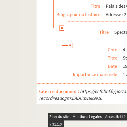
Titre
Palais des
Biographie ou histoire
Adresse : 2
Titre
Spect
Cote
4-
Titre
S
Date
1
Importance matérielle
1 
Citer ce document :
https://ccfr.bnf.fr/por
record=eadcgm:EADC:b1889916
Plan du site
Mentions Légales
Accessibilit
v 31.1.0