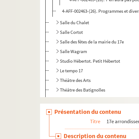
4-AFF-002463-(26). Programmes et diver
Salle du Chalet
Salle Cortot
Salle des fêtes de la mairie du 17e
Salle Wagram
Studio Hébertot. Petit Hébertot
Le tempo 17
Théâtre des Arts
Théâtre des Batignolles
Théâtre de l'Empire
Théâtre de l'Etoile
Présentation du contenu
Théâtre des Folies-Wagram
Titre
17e arrondiss
Théâtre Hébertot. Théâtre des Arts-Héber
Description du contenu
Théâtre en Rond de Paris