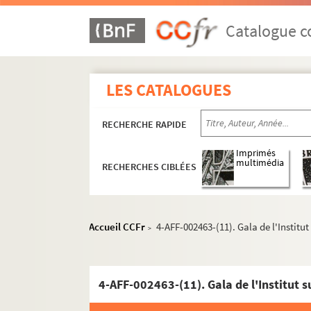
Catalogue co
LES CATALOGUES
16e arrondissement
17e arrondissement
RECHERCHE RAPIDE
Les Ateliers Berthier
Imprimés
multimédia
RECHERCHES CIBLÉES
Campus de Malesherbes
Centre d'animation La Jonquière
Comédie-Wagram
Accueil CCFr
4-AFF-002463-(11). Gala de l'Instit
>
Concert européen
Église protestante unie de l'Étoile
L'Européen
4-AFF-002463-(11). Gala de l'Institut 
Interclub 17