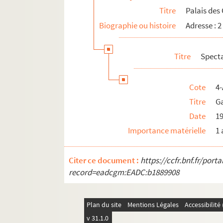
Titre
Palais des
Vaudeville
Biographie ou histoire
Adresse : 2
18e arrondissement
19e arrondissement
Titre
Spect
20e arrondissement
Cote
4-
Titre
Ga
Date
1
Importance matérielle
1 
Citer ce document :
https://ccfr.bnf.fr/por
record=eadcgm:EADC:b1889908
Plan du site
Mentions Légales
Accessibilit
v 31.1.0