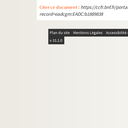
Citer ce document :
https://ccfr.bnf.fr/por
record=eadcgm:EADC:b1889838
Plan du site
Mentions Légales
Accessibilit
v 31.1.0