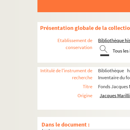
Biographie
Présentation globale de la collecti
Scénographies pour le théâtre et l'opéra
Etablissement de
Bibliothèque his
Années 1947-1959
conservation
Années 1960-1969
Tous les
Années 1970-1979
Années 1980-1989
Intitulé de l'instrument de
Bibliothèque h
Années 1990-1998
recherche
Inventaire du fo
Titre
Fonds Jacques M
Les fourberies de Scapin (1990 ; Tass
Origine
Jacques Marilli
Les précieuses ridicules (1990 ; Perrin
Coiffure pour dames (1990 ; Hillel)
Le locataire (1990 ; Verhaeghe)
Dans le document :
Un diable dans le bénitier (1990)