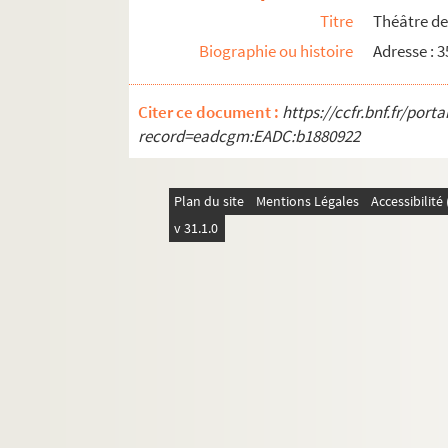
Titre
Théâtre d
Biographie ou histoire
Adresse :
Citer ce document :
https://ccfr.bnf.fr/por
record=eadcgm:EADC:b1880922
Plan du site
Mentions Légales
Accessibilit
v 31.1.0