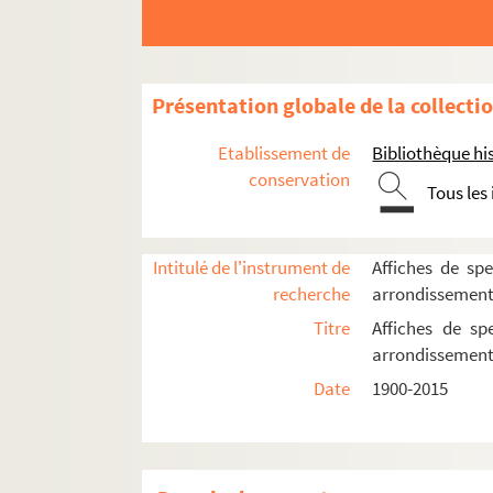
Présentation globale de la collecti
Etablissement de
Bibliothèque his
conservation
Tous les
Intitulé de l'instrument de
Affiches de spe
recherche
arrondissemen
16e arrondissement
Titre
Affiches de sp
arrondissemen
17e arrondissement
Date
1900-2015
Les Ateliers Berthier
Campus de Malesherbes
Centre d'animation La Jonquière