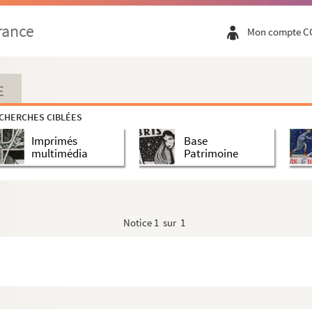
oine Edouard Fournier le 14 décembre 1930.
rance
Mon compte C
n emprunt de 11750 livres
e l'état de la province d'Artois
E
CHERCHES CIBLÉES
Imprimés
Base
multimédia
Patrimoine
 procureur du roi à Bourges, etc
ouvenirs de Jules Cronfalt (1858-1928), receveur de...
Notice
1 sur 1
ur des tabacs, conseiller municipal
ssion départementale des monuments historiques (1915-192...