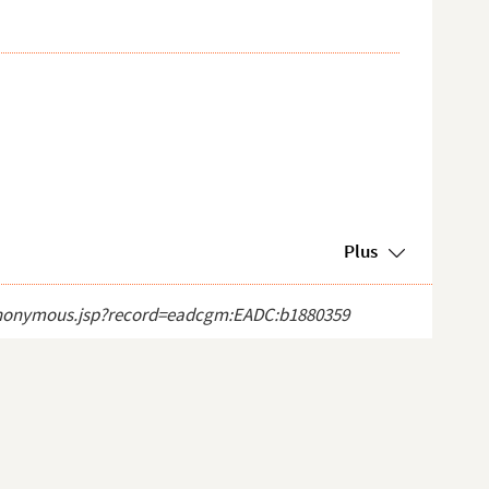
Plus
ct_anonymous.jsp?record=eadcgm:EADC:b1880359