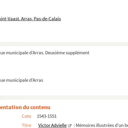
 des anciens comtes d'Artois.
82
int-Vaast. Arras, Pas-de-Calais
seul (1764-1765) sur la composition de l'éch...
s originales.
mmunal pour la canalisation de la Scarpe, 1619...
re-Albert Schilling, (1816-?) concernant notamment son...
que municipale d'Arras. Deuxième supplément
s d'Arras. Mes dernières années à Paris.
ue municipale d'Arras
entation du contenu
Cote
1543-1551
Titre
Victor Advielle
: Mémoires illustrées d'un b