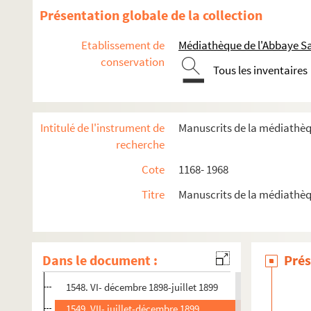
1517. Godefroy (D.J.) : inventaire chronologique des archives
Présentation globale de la collection
1518. Franchise, recrutement de ménages à Vierzon, 1481-14
Etablissement de
Médiathèque de l'Abbaye Sa
1519. Verrier : influence de la réforme administrative de Choi
conservation
1520. Marcel Auges : cathédrale d'Arras 1914-1918, eaux-forte
Tous les inventaires
1521. Papiers des familles de Gouy, Dentidenaire (emprunt co
1522-1538. Papiers du virtuose Frédéric-Guillaume-Alexand
Intitulé de l'instrument de
Manuscrits de la médiathè
1539-1542. Victor Advielle, autobiographie.
recherche
1543-1551. Victor Advielle : Mémoires illustrées d'un bourgeoi
Cote
1168- 1968
1543. I- Janvier-mars 1896
Titre
Manuscrits de la médiathèq
1544. II-mars-décembre 1896
1545. III-janvier-juillet 1897
1546. IV- août 1897- avril 1898
Dans le document :
Prés
1547. V- mai-novembre 1898
1548. VI- décembre 1898-juillet 1899
1549. VII- juillet-décembre 1899