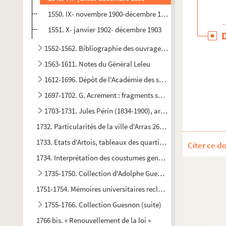
1550. IX- novembre 1900-décembre 1901
1551. X- janvier 1902- décembre 1903
1552-1562. Bibliographie des ouvrages relatifs à l'amour, a
1563-1611. Notes du Général Leleu
1612-1696. Dépôt de l'Académie des sciences, lettres et arts
1697-1702. G. Acrement : fragments sauvegardés en 1918 d
1703-1731. Jules Périn (1834-1900), archiviste paléographe,
1732. Particularités de la ville d'Arras 262-1600, continuées de
1733. Etats d'Artois, tableaux des quartiers nobles entrants (
Citer ce d
1734. Interprétation des coustumes generalles d'Artois decreté
1735-1750. Collection d'Adolphe Guenon, documents copiés
1751-1754. Mémoires universitaires reclassés dans le fonds l
1755-1766. Collection Guesnon (suite)
1766 bis. « Renouvellement de la loi »