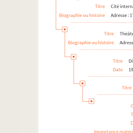
Studio Raspail
Titre
Cité intern
Il Teatrino
Biographie ou histoire
Adresse : 
Théâtre Campagne première
Théâtre d'Edgar
Titre
Théâtr
Théâtre de la Gaîté-Montparnasse
Biographie ou histoire
Adress
Théâtre Montparnasse-Théâtre Montparn
Théâtre 1931-1932
Titre
Di
Théâtre Olmsted
Date
1
Théâtre Plaisance
Théâtre 14 - Jean-Marie Serreau
Titre
Théâtre de la Porte de Gentilly
Théâtre Rive gauche
Théâtre 3 sur 4
T
15e arrondissement
Importance matéri