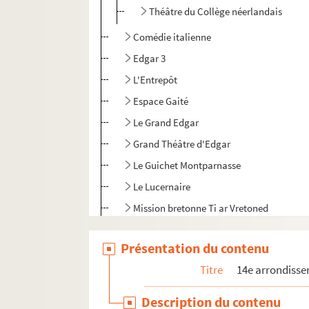
Théâtre du Collège néerlandais
Comédie italienne
Edgar 3
L'Entrepôt
Espace Gaité
Le Grand Edgar
Grand Théâtre d'Edgar
Le Guichet Montparnasse
Le Lucernaire
Mission bretonne Ti ar Vretoned
Le Petit Journal Montparnasse
Présentation du contenu
Petit Montparnasse
Titre
14e arrondiss
Salle Martin Luther King
Studio-théâtre 14
Description du contenu