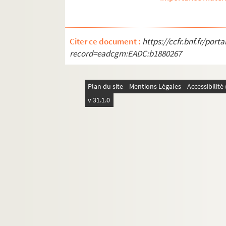
Citer ce document :
https://ccfr.bnf.fr/por
record=eadcgm:EADC:b1880267
Plan du site
Mentions Légales
Accessibilit
v 31.1.0